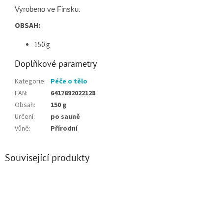
Vyrobeno ve Finsku.
OBSAH:
150 g
Doplňkové parametry
Kategorie
:
Péče o tělo
EAN
:
6417892022128
Obsah
:
150 g
Určení
:
po sauně
Vůně
:
Přírodní
Související produkty