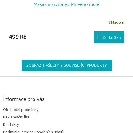
Masážní krystaly z Mrtvého moře
Skladem
499 Kč
Do košíku
ZOBRAZIT VŠECHNY SOUVISEJÍCÍ PRODUKTY
Zápatí
Informace pro vás
Obchodní podmínky
Reklamační list
Kontakty
Podmínky ochrany osobních údajů