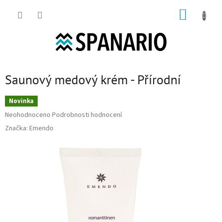
Přejít na obsah
NÁKUP
Saunový medový krém - Přírodní
Novinka
Průměrné hodnocení produktu je 0,0 z 5 hvězdiček.
Neohodnoceno
Podrobnosti hodnocení
Značka:
Emendo