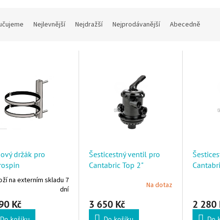
í produktů
učujeme
Nejlevnější
Nejdražší
Nejprodávanější
Abecedně
 produktů
ový držák pro
Šesticestný ventil pro
Šestices
rospin
Cantabric Top 2"
Cantabri
ží na externím skladu 7
Na dotaz
dní
90 Kč
3 650 Kč
2 280 
Do košíku
Do košíku
Do 