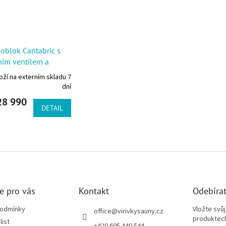
blok Cantabric s
ím ventilem a
adlem Victoria Plus
oží na externím skladu 7
nt
dní
8 990
DETAIL
Ovládací 
e pro vás
Kontakt
Odebírat
podmínky
Vložte svů
office
@
virivkysauny.cz
produktech
list