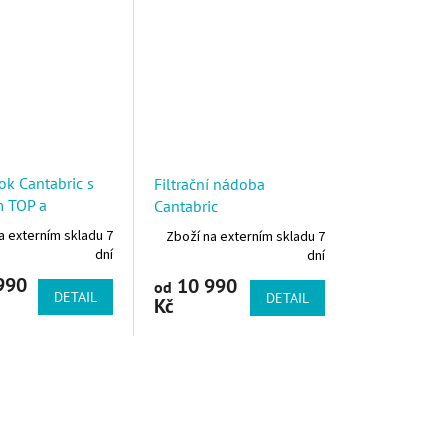
k Cantabric s
Filtrační nádoba
m TOP a
Cantabric
m Victoria Plus
a externím skladu 7
Zboží na externím skladu 7
dní
dní
990
10 990
od
DETAIL
DETAIL
Kč