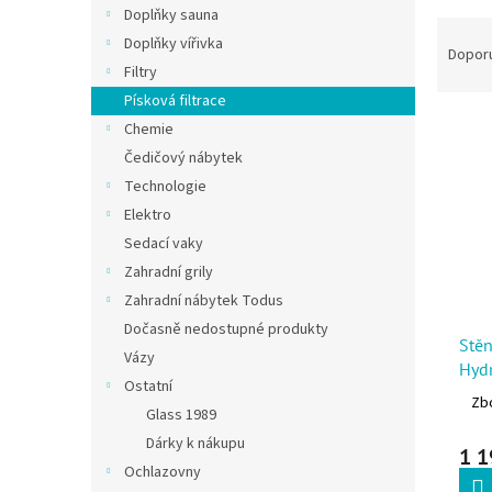
Doplňky sauna
Řazen
Doplňky vířivka
Dopor
Filtry
Písková filtrace
Výpis
Chemie
Čedičový nábytek
Technologie
Elektro
Sedací vaky
Zahradní grily
Zahradní nábytek Todus
Dočasně nedostupné produkty
Stěn
Vázy
Hyd
Ostatní
Zbo
Glass 1989
Dárky k nákupu
1 1
Ochlazovny