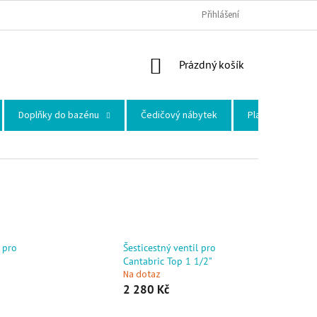
Přihlášení
NÁKUPNÍ KOŠÍK
Prázdný košík
Doplňky do bazénu
Čedičový nábytek
Plastové skleni
l pro
Šesticestný ventil pro
Cantabric Top 1 1/2"
Na dotaz
2 280 Kč