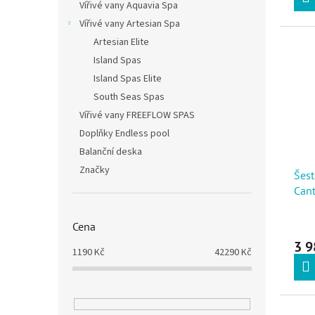
Vířivé vany Aquavia Spa
Vířivé vany Artesian Spa
Artesian Elite
Island Spas
Island Spas Elite
South Seas Spas
Vířivé vany FREEFLOW SPAS
Doplňky Endless pool
Balanční deska
Značky
Šest
Cant
Cena
3 9
1190
Kč
42290
Kč