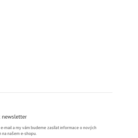
prvky výpisu
 newsletter
j e-mail a my vám budeme zasílat informace o nových
 na našem e-shopu.