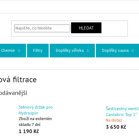
HLEDAT
Chemie
Filtry
Doplňky vířivka
Doplňky sauna
ová filtrace
odávanější
Stěnový držák pro
Šesticestný venti
Hydrospin
Cantabric Top 2"
Zboží na externím
Na dotaz
skladu 7 dní
3 650 Kč
1 190 Kč