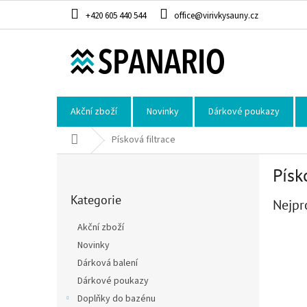
Přejít na obsah
+420 605 440 544
office@virivkysauny.cz
Akční zboží
Novinky
Dárkové poukazy
Domů
Písková filtrace
Postranní panel
Písk
Přeskočit kategorie
Kategorie
Nejpr
Akční zboží
Novinky
Dárková balení
Dárkové poukazy
Doplňky do bazénu