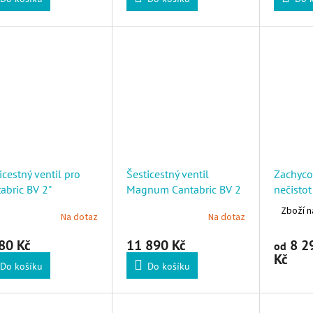
icestný ventil pro
Šesticestný ventil
Zachyco
abric BV 2"
Magnum Cantabric BV 2
nečisto
1/2"
Zboží n
Na dotaz
Na dotaz
80 Kč
11 890 Kč
8 2
od
Kč
Do košíku
Do košíku