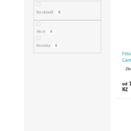
Na skladě
0
Akce
0
Novinka
0
Filt
Cant
Zbo
1
od
Kč