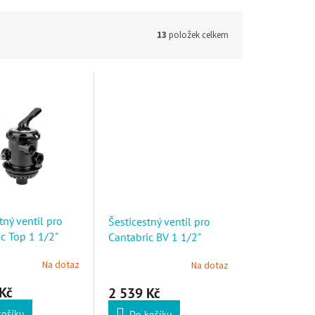
13
položek celkem
tný ventil pro
Šesticestný ventil pro
c Top 1 1/2"
Cantabric BV 1 1/2"
Na dotaz
Na dotaz
Kč
2 539 Kč
košíku
Do košíku