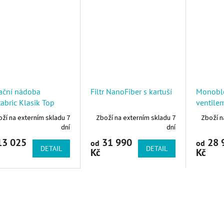
rační nádoba
Filtr NanoFiber s kartuší
Monoblo
abric Klasik Top
ventile
čerpadle
ží na externím skladu 7
Zboží na externím skladu 7
Zboží n
Silent
dní
dní
3 025
31 990
28 
od
od
DETAIL
DETAIL
Kč
Kč