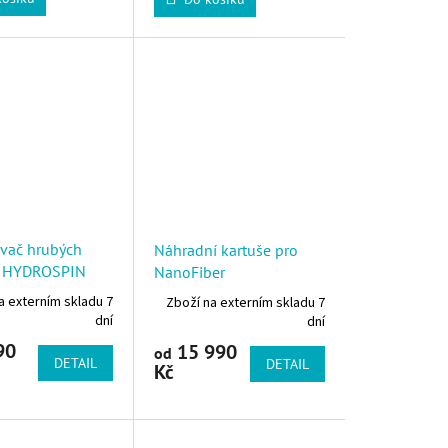
vač hrubých
Náhradní kartuše pro
t HYDROSPIN
NanoFiber
a externím skladu 7
Zboží na externím skladu 7
dní
dní
90
15 990
od
DETAIL
DETAIL
Kč