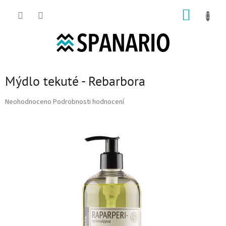
Přejít na obsah
NÁKUP
Mýdlo tekuté - Rebarbora
Průměrné hodnocení produktu je 0,0 z 5 hvězdiček.
Neohodnoceno
Podrobnosti hodnocení