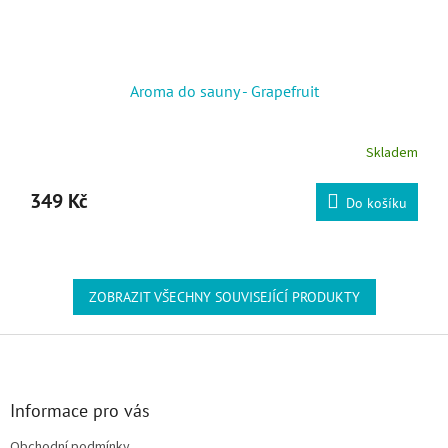
Aroma do sauny - Grapefruit
Skladem
349 Kč
Do košíku
ZOBRAZIT VŠECHNY SOUVISEJÍCÍ PRODUKTY
Zápatí
Informace pro vás
Obchodní podmínky