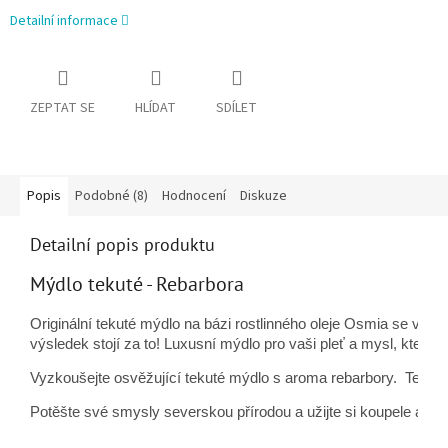
Detailní informace
ZEPTAT SE
HLÍDAT
SDÍLET
Popis
Podobné (8)
Hodnocení
Diskuze
Detailní popis produktu
Mýdlo tekuté - Rebarbora
Originální tekuté mýdlo na bázi rostlinného oleje Osmia se vyráb
výsledek stojí za to! Luxusní mýdlo pro vaši pleť a mysl, které 
Vyzkoušejte osvěžující tekuté mýdlo s aroma rebarbory.  Tekutá
Potěšte své smysly severskou přírodou a užijte si koupele a spr