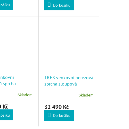
košíku
Do košíku
nkovní
TRES venkovní nerezová
á sprcha
sprcha sloupová
Skladem
Skladem
0 Kč
32 490 Kč
košíku
Do košíku