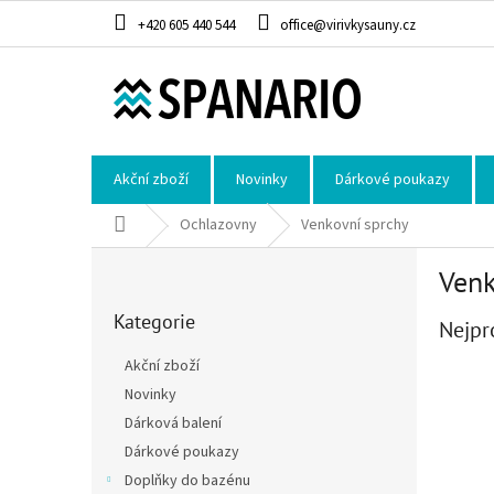
Přejít na obsah
+420 605 440 544
office@virivkysauny.cz
Akční zboží
Novinky
Dárkové poukazy
Domů
Ochlazovny
Venkovní sprchy
Postranní panel
Venk
Přeskočit kategorie
Kategorie
Nejpr
Akční zboží
Novinky
Dárková balení
Dárkové poukazy
Doplňky do bazénu