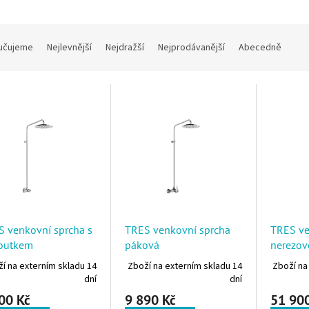
í produktů
učujeme
Nejlevnější
Nejdražší
Nejprodávanější
Abecedně
 produktů
 venkovní sprcha s
TRES venkovní sprcha
TRES ve
outkem
páková
nerezov
í na externím skladu 14
Zboží na externím skladu 14
Zboží na
dní
dní
00 Kč
9 890 Kč
51 90