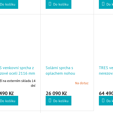
Do košíku
Do košíku
Do 
 venkovní sprcha z
Solární sprcha s
TRES ve
ezové oceli 2116 mm
oplachem nohou
nerezov
í na externím skladu 14
Na dotaz
dní
490 Kč
26 090 Kč
64 49
Do košíku
Do košíku
Do 