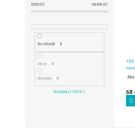
8900
Kč
68490
Kč
Na skladě
3
TRE
Akce
0
nere
Zbož
Novinka
0
68 
ROZBALIT FILTR
Zápatí