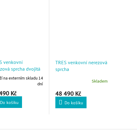
S venkovní
TRES venkovní nerezová
zová sprcha dvojitá
sprcha
í na externím skladu 14
Skladem
dní
490 Kč
48 490 Kč
Do košíku
Do košíku
Ovládací 