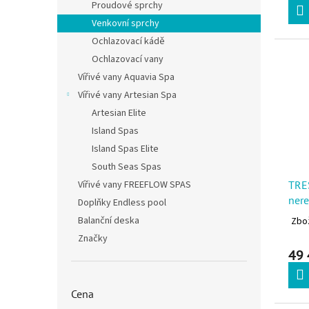
Proudové sprchy
Venkovní sprchy
Ochlazovací kádě
Ochlazovací vany
Vířivé vany Aquavia Spa
Vířivé vany Artesian Spa
Artesian Elite
Island Spas
Island Spas Elite
South Seas Spas
TRES
Vířivé vany FREEFLOW SPAS
ner
Doplňky Endless pool
Balanční deska
Zbož
Značky
49 
Cena