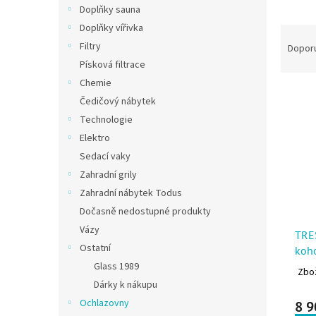
Doplňky sauna
Doplňky vířivka
Řazen
Filtry
Dopor
Písková filtrace
Chemie
Výpis
Čedičový nábytek
Technologie
Elektro
Sedací vaky
Zahradní grily
Zahradní nábytek Todus
Dočasně nedostupné produkty
Vázy
TRES
Ostatní
koh
Glass 1989
Zbož
Dárky k nákupu
Ochlazovny
8 9