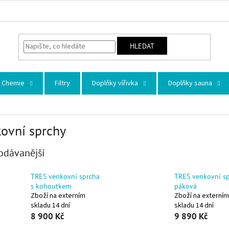
HLEDAT
Chemie
Filtry
Doplňky vířivka
Doplňky sauna
ovní sprchy
odávanější
TRES venkovní sprcha
TRES venkovní s
s kohoutkem
páková
Zboží na externím
Zboží na externím
skladu 14 dní
skladu 14 dní
8 900 Kč
9 890 Kč