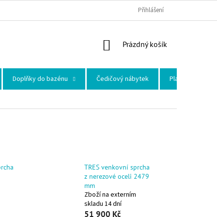
Přihlášení
NÁKUPNÍ KOŠÍK
Prázdný košík
Doplňky do bazénu
Čedičový nábytek
Plastové skleni
prcha
TRES venkovní sprcha
z nerezové oceli 2479
mm
Zboží na externím
skladu 14 dní
51 900 Kč