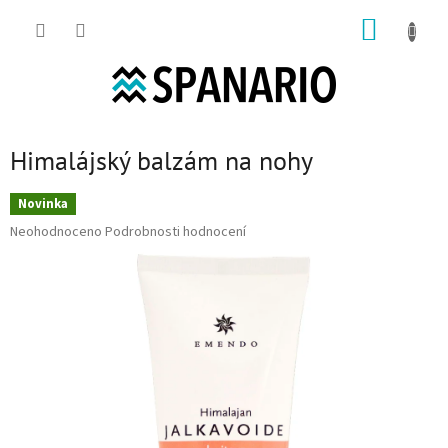
Přejít na obsah
NÁKUP
Himalájský balzám na nohy
Novinka
Průměrné hodnocení produktu je 0,0 z 5 hvězdiček.
Neohodnoceno
Podrobnosti hodnocení