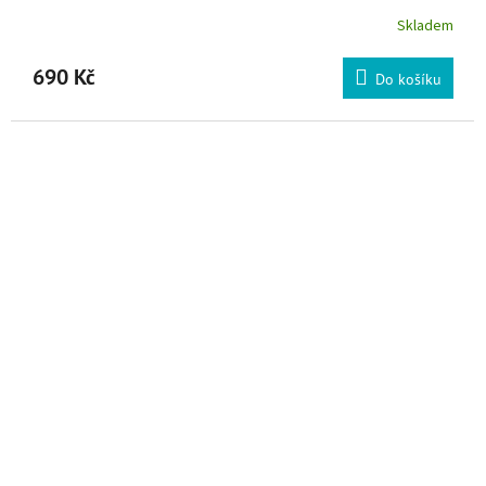
Skladem
Průměrné hodnocení produktu je 5,0 z 5 hvězdiček.
690 Kč
Do košíku