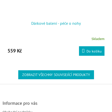
Dárkové balení - péče o nohy
Skladem
559 Kč
Do košíku
ZOBRAZIT VŠECHNY SOUVISEJÍCÍ PRODUKTY
Zápatí
Informace pro vás