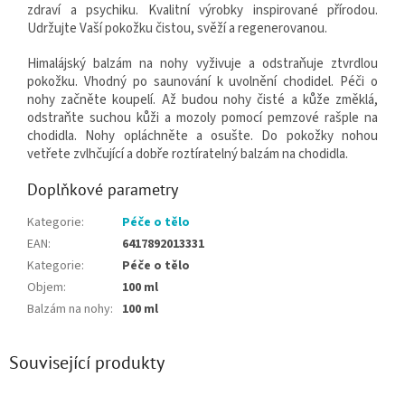
zdraví a psychiku. Kvalitní výrobky inspirované přírodou.
Udržujte Vaší pokožku čistou, svěží a regenerovanou.
Himalájský balzám na nohy vyživuje a odstraňuje ztvrdlou
pokožku. Vhodný po saunování k uvolnění chodidel. Péči o
nohy začněte koupelí. Až budou nohy čisté a kůže změklá,
odstraňte suchou kůži a mozoly pomocí pemzové rašple na
chodidla. Nohy opláchněte a osušte. Do pokožky nohou
vetřete zvlhčující a dobře roztíratelný balzám na chodidla.
Doplňkové parametry
Kategorie
:
Péče o tělo
EAN
:
6417892013331
Kategorie
:
Péče o tělo
Objem
:
100 ml
Balzám na nohy
:
100 ml
Související produkty