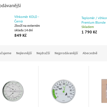
odávanější
Vlhkoměr KOLO -
Teploměr / vlhko
Černá
Premium Blonde
Zboží na externím
Skladem
skladu 14 dní
1 790 Kč
849 Kč
í produktů
učujeme
Nejlevnější
Nejdražší
Nejprodávanější
Abecedně
 produktů