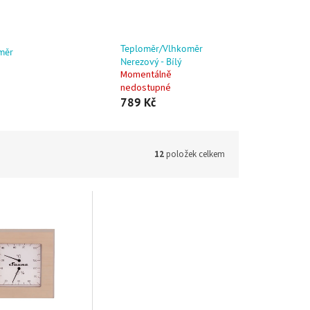
Teploměr/Vlhkoměr
měr
Nerezový - Bílý
Momentálně
nedostupné
789 Kč
12
položek celkem