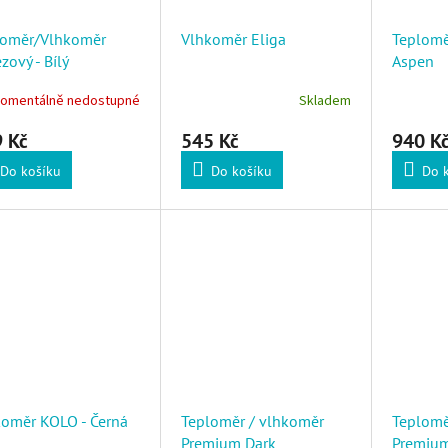
loměr/Vlhkoměr
Vlhkoměr Eliga
Teplomě
zový - Bílý
Aspen
omentálně nedostupné
Skladem
 Kč
545 Kč
940 K
Do košíku
Do košíku
Do 
koměr KOLO - Černá
Teploměr / vlhkoměr
Teplomě
Premium Dark
Premium