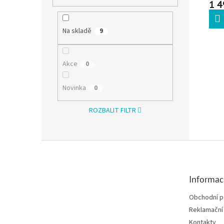
1 4
Na skladě
9
Akce
0
Novinka
0
ROZBALIT FILTR
Zápatí
Informac
Obchodní 
Reklamační 
Kontakty