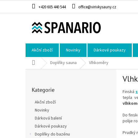
Přejít na obsah
+420 605 440 544
office@virivkysauny.cz
Akční zboží
Novinky
Dárkové poukazy
Domů
Doplňky sauna
Vlhkoměry
Postranní panel
Vlh
Přeskočit kategorie
Kategorie
Finská
s
tepla v
Akční zboží
vlhkom
Novinky
Do fins
Dárková balení
polije 
Dárkové poukazy
Prudký n
Doplňky do bazénu