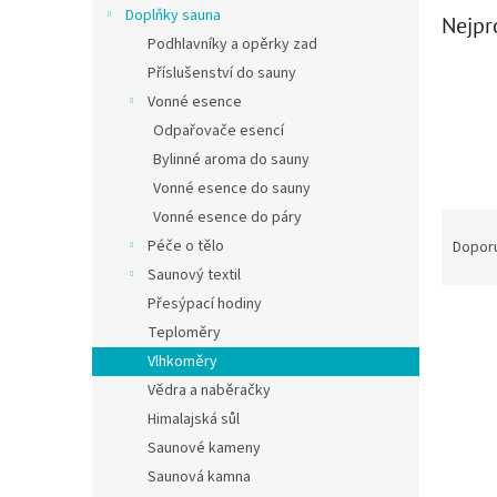
Doplňky sauna
Nejpr
Podhlavníky a opěrky zad
Příslušenství do sauny
Vonné esence
Odpařovače esencí
Bylinné aroma do sauny
Vonné esence do sauny
Vonné esence do páry
Řazen
Péče o tělo
Dopor
Saunový textil
Přesýpací hodiny
Výpis
Teploměry
Vlhkoměry
Vědra a naběračky
Himalajská sůl
Saunové kameny
Saunová kamna