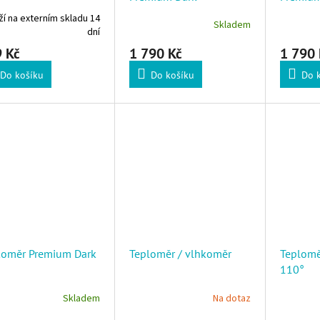
í na externím skladu 14
Skladem
dní
 Kč
1 790 Kč
1 790 
Do košíku
Do košíku
Do 
koměr Premium Dark
Teploměr / vlhkoměr
Teplomě
110°
Skladem
Na dotaz