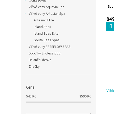
Ochlazovny
Zbož
Vířivé vany Aquavia Spa
Vířivé vany Artesian Spa
849
Artesian Elite
Island Spas
Island Spas Elite
South Seas Spas
Vířivé vany FREEFLOW SPAS
Doplňky Endless pool
Balanční deska
Značky
Cena
Vlh
545
Kč
3590
Kč