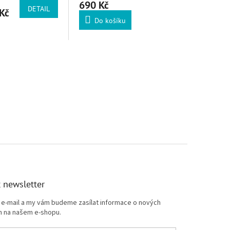
690 Kč
DETAIL
Kč
Do košíku
prvky výpisu
 newsletter
j e-mail a my vám budeme zasílat informace o nových
 na našem e-shopu.