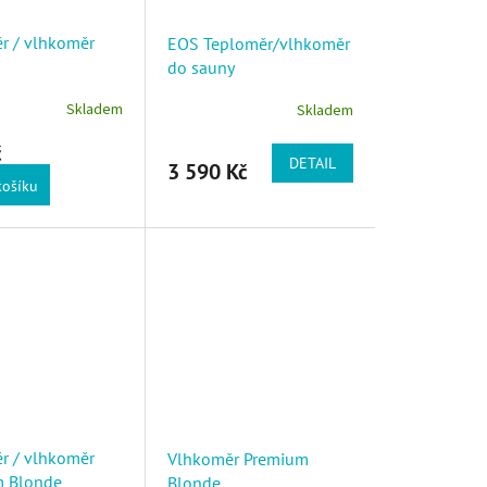
r / vlhkoměr
EOS Teploměr/vlhkoměr
do sauny
Skladem
Skladem
č
DETAIL
3 590 Kč
košíku
r / vlhkoměr
Vlhkoměr Premium
 Blonde
Blonde