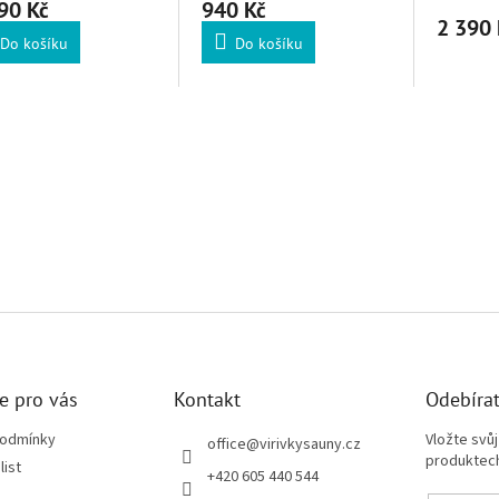
90 Kč
940 Kč
2 390 
Do košíku
Do košíku
Ovládací 
e pro vás
Kontakt
Odebírat
podmínky
Vložte svů
office
@
virivkysauny.cz
produktech
list
+420 605 440 544