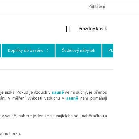
Přihlášení
NÁKUPNÍ KOŠÍK
Prázdný košík
Doplňky do bazénu
Čedičový nábytek
Plastové skleni
je nízká. Pokud je vzduch v
sauně
velmi suchý, je přenos
vání. V měření vlhkosti vzduchu v
sauně
nám pomáhají
t v sauně, nabere jeden ze saunujících vodu naběračkou a
dkého horka.