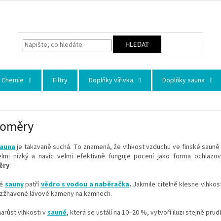
HLEDAT
Chemie
Filtry
Doplňky vířivka
Doplňky sauna
koměry
auna
je takzvaně suchá. To znamená, že vlhkost vzduchu ve finské sauně 
elmi nízký a navíc velmi efektivně funguje pocení jako forma ochlazo
ěry
.
ké
sauny
patří
vědro s vodou a naběračka
.
Jakmile citelně klesne vlhkos
rozžhavené lávové kameny na kamnech.
arůst vlhkosti v
sauně
, která se ustálí na 10–20 %, vytvoří iluzi stejně pru