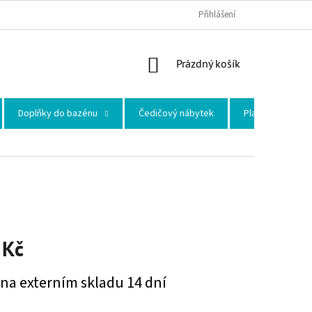
Přihlášení
NÁKUPNÍ KOŠÍK
Prázdný košík
Doplňky do bazénu
Čedičový nábytek
Plastové skleni
 Kč
na:
 na externím skladu 14 dní