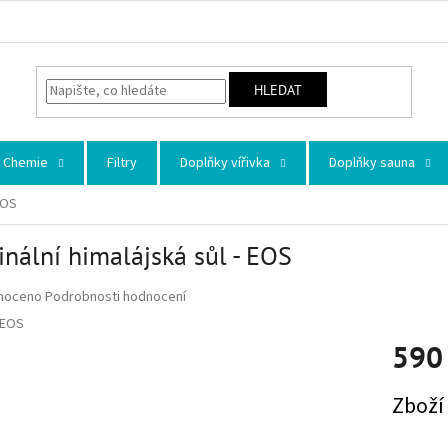
HLEDAT
Chemie
Filtry
Doplňky vířivka
Doplňky sauna
EOS
inální himalájská sůl - EOS
 hodnocení produktu je 0,0 z 5 hvězdiček.
noceno
Podrobnosti hodnocení
EOS
590
Měrná ce
Zboží