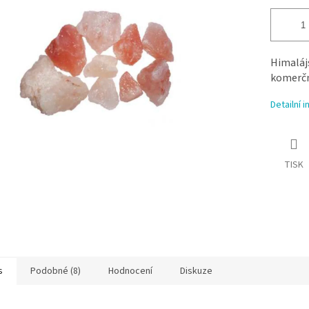
Himalájs
komerčn
Detailní 
TISK
s
Podobné (8)
Hodnocení
Diskuze