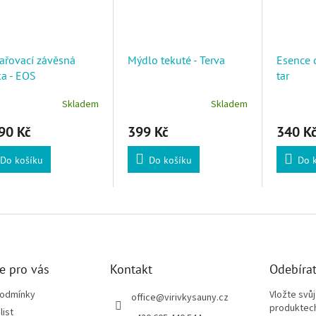
ařovací závěsná
Mýdlo tekuté - Terva
Esence 
a - EOS
tar
Skladem
Skladem
90 Kč
399 Kč
340 K
Do košíku
Do košíku
Do 
e pro vás
Kontakt
Odebírat
podmínky
Vložte svů
office
@
virivkysauny.cz
produktech
list