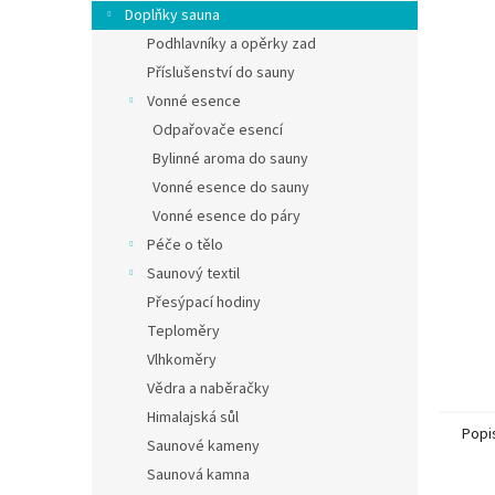
Doplňky sauna
Podhlavníky a opěrky zad
Příslušenství do sauny
Vonné esence
Odpařovače esencí
Bylinné aroma do sauny
Vonné esence do sauny
Vonné esence do páry
Péče o tělo
Saunový textil
Přesýpací hodiny
Teploměry
Vlhkoměry
Vědra a naběračky
Himalajská sůl
Popi
Saunové kameny
Saunová kamna