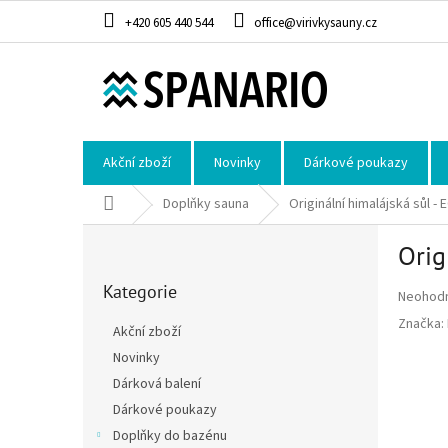
Přejít na obsah
+420 605 440 544
office@virivkysauny.cz
Akční zboží
Novinky
Dárkové poukazy
Domů
Doplňky sauna
Originální himalájská sůl - 
Postranní panel
Orig
Přeskočit kategorie
Kategorie
Průměrné
Neohod
Značka:
Akční zboží
Novinky
Dárková balení
Dárkové poukazy
Doplňky do bazénu