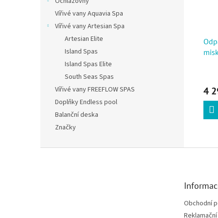
Ochlazovny
Vířivé vany Aquavia Spa
Vířivé vany Artesian Spa
Artesian Elite
Odp
Island Spas
misk
Island Spas Elite
South Seas Spas
Vířivé vany FREEFLOW SPAS
4 2
Doplňky Endless pool
Balanční deska
Značky
Zápatí
Informac
Obchodní 
Reklamační 