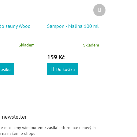
Další produkt
do sauny Wood
Šampon - Malina 100 ml
Skladem
Skladem
č
159 Kč
košíku
Do košíku
 newsletter
j e-mail a my vám budeme zasílat informace o nových
 na našem e-shopu.