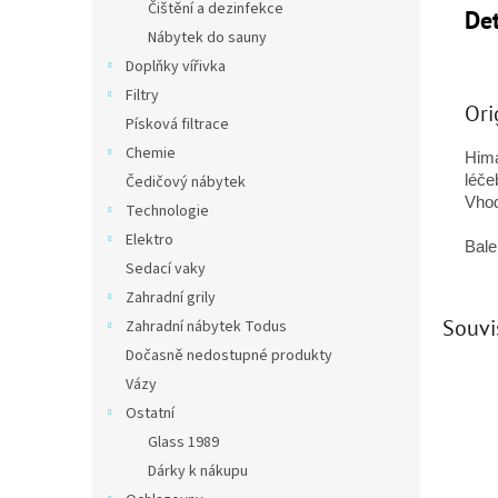
Čištění a dezinfekce
Det
Nábytek do sauny
Doplňky vířivka
Filtry
Ori
Písková filtrace
Chemie
Hima
léče
Čedičový nábytek
Vhod
Technologie
Elektro
Bale
Sedací vaky
Zahradní grily
Souvi
Zahradní nábytek Todus
Dočasně nedostupné produkty
Vázy
Ostatní
Glass 1989
Dárky k nákupu