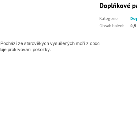
Doplňkové p
Kategorie
:
Dop
Obsah balení
:
0,5
s. Pochází ze starověkých vysušených moří z období Permu.
Himalájs
luje prokrvování pokožky.