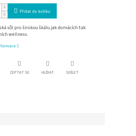
Přidat do košíku
ká sůl pro širokou škálu jak domácích tak
ích wellness.
informace
ZEPTAT SE
HLÍDAT
SDÍLET