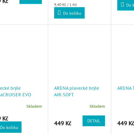
 Kč
Měrná cena:
9,40 Kč / 1 ml
Do 
Do košíku
ecké brýle
ARENA plavecké brýle
ARENA T
naCRUISER EVO
AIR-SOFT
KE-CLEAR
Skladem
Skladem
 Kč
DETAIL
449 Kč
449 K
Do košíku