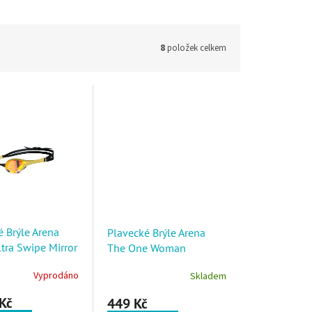
8
položek celkem
 Brýle Arena
Plavecké Brýle Arena
tra Swipe Mirror
The One Woman
ěděno-zlatá
Dámské Fialovo-růžové
Vyprodáno
Skladem
Kč
449 Kč