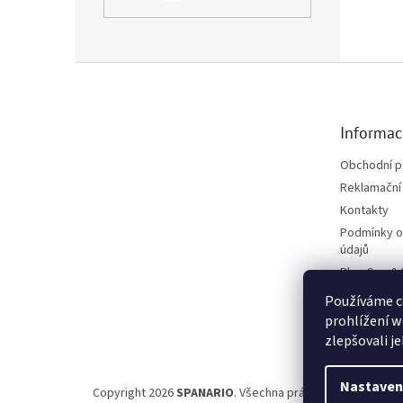
Zápatí
Informac
Obchodní 
Reklamační 
Kontakty
Podmínky o
údajů
Blog Spa &
Projekt Fú
Používáme c
Upozornění 
prohlížení w
zlepšovali j
Nastaven
Copyright 2026
SPANARIO
. Všechna práva vyhrazena.