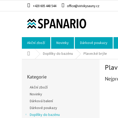
Přejít na obsah
+420 605 440 544
office@virivkysauny.cz
Akční zboží
Novinky
Dárkové poukazy
Domů
Doplňky do bazénu
Plavecké brýle
Postranní panel
Plav
Přeskočit kategorie
Kategorie
Nejpr
Akční zboží
Novinky
Dárková balení
Dárkové poukazy
Doplňky do bazénu