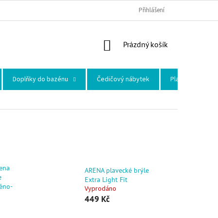
Přihlášení
NÁKUPNÍ KOŠÍK
Prázdný košík
Doplňky do bazénu
Čedičový nábytek
Plastové skleni
rena
ARENA plavecké brýle
e
Extra Light Fit
ěno-
Vyprodáno
449 Kč