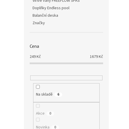
Vířivé vany FREEFLOW SPAS
Doplňky Endless pool
Balanční deska
Značky
Cena
249
Kč
1679
Kč
Na skladě
6
Akce
0
Novinka
0