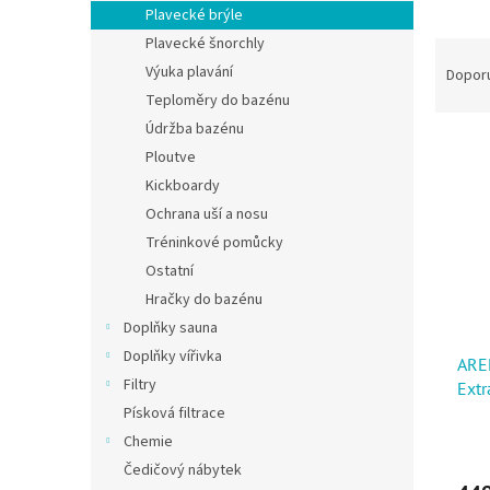
Plavecké brýle
Plavecké šnorchly
Řazen
Výuka plavání
Dopor
Teploměry do bazénu
Údržba bazénu
Výpis
Ploutve
Kickboardy
Ochrana uší a nosu
Tréninkové pomůcky
Ostatní
Hračky do bazénu
Doplňky sauna
Doplňky vířivka
AREN
Filtry
Extr
Písková filtrace
Chemie
Čedičový nábytek