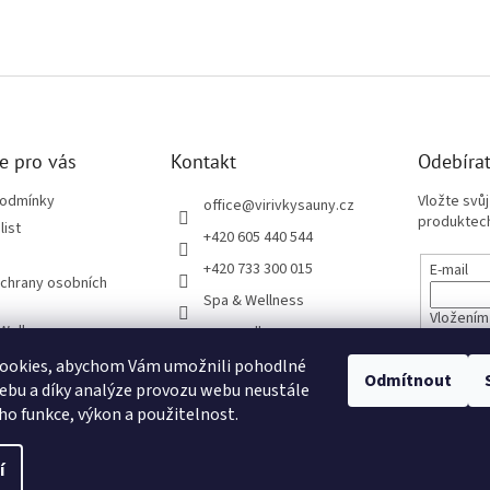
e pro vás
Kontakt
Odebírat
podmínky
Vložte svů
office
@
virivkysauny.cz
produktech
list
+420 605 440 544
+420 733 300 015
E-mail
chrany osobních
Spa & Wellness
Vložením
 Wellness
spa_wellness_cz
údajů
ze Sloučením
ookies, abychom Vám umožnili pohodlné
Odmítnout
pro věřitele
ebu a díky analýze provozu webu neustále
PŘIHL
eho funkce, výkon a použitelnost.
í