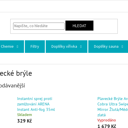
HLEDAT
Chemie
Filtry
Doplňky vířivka
Doplňky sauna
ecké brýle
odávanější
Instantní sprej proti
Plavecké Brýle A
zamlžování ARENA
Cobra Ultra Swip
Instant Anti-fog 35ml
Mirror Žlutá/Měd
Skladem
zlatá
Vyprodáno
329 Kč
1 679 Kč