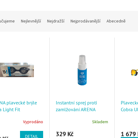
í produktů
učujeme
Nejlevnější
Nejdražší
Nejprodávanější
Abecedně
 produktů
A plavecké brýle
Instantní sprej proti
Plavecké
a Light Fit
zamlžování ARENA
Cobra Ul
Instant Anti-fog 35ml
Žlutá/M
Vyprodáno
Skladem
329 Kč
1 679 
DETAIL