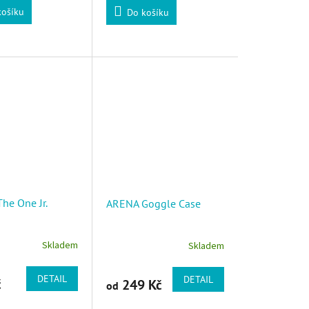
košíku
Do košíku
he One Jr.
ARENA Goggle Case
Skladem
Skladem
DETAIL
DETAIL
č
249 Kč
od