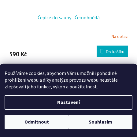
Čepice do sauny - Černohnědá
Na dotaz
Do košíku
590 Kč
Používáme cookies, abychom Vám umožnili pohodlné
Novinka
prohlížení webu a díky analýze provozu webu neustále
zlepšovali jeho funkce, výkon a použitelnost.
Nastavení
Odmítnout
Souhlasím