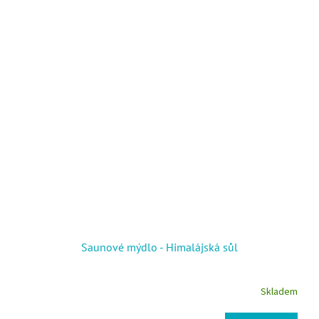
Saunové mýdlo - Himalájská sůl
Skladem
Průměrné hodnocení produktu je 5,0 z 5 hvězdiček.