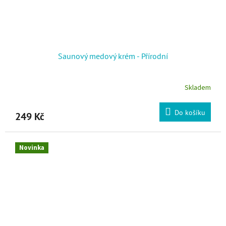
Saunový medový krém - Přírodní
Skladem
Do košíku
249 Kč
Novinka