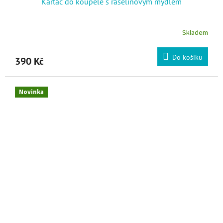
Kartáč do koupele s rašelinovým mýdlem
Skladem
Do košíku
390 Kč
Novinka