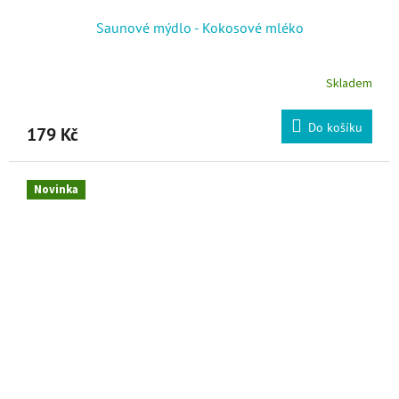
Saunové mýdlo - Kokosové mléko
Skladem
Do košíku
179 Kč
Novinka