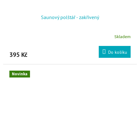
Saunový polštář - zakřivený
Skladem
Do košíku
395 Kč
Novinka