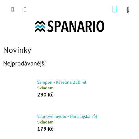
Přejít na obsah
NÁKUP
Novinky
Nejprodávanější
Šampon - Rašelina 250 ml
Skladem
290 Kč
Saunové mýdlo - Himalájská sůl
Skladem
179 Kč