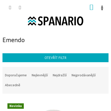
Přejít na obsah
NÁKUP
Emendo
OTEVŘÍT FILTR
Řazení produktů
Doporučujeme
Nejlevnější
Nejdražší
Nejprodávanější
Abecedně
Výpis produktů
Novinka