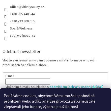
office
@
virivkysauny.cz
+420 605 440 544
+420 733 300 015
Spa & Wellness
spa_wellness_cz
Odebírat newsletter
Vložte svůj e-mail a my vám budeme zasílat informace o nových
produktech na našem e-shopu.
E-mail
Vložením e-mailu souhlasíte s
podmínkami ochrany osobních údajů
Používáme cookies, abychom Vám umožnili pohodlné
PŘIHLÁSIT SE
prohlížení webu a díky analýze provozu webu neustále
zlepšovali jeho funkce, výkon a použitelnost.