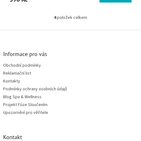
4
položek celkem
Ovládací prvky výpisu
Zápatí
Informace pro vás
Obchodní podmínky
Reklamační list
Kontakty
Podmínky ochrany osobních údajů
Blog Spa & Wellness
Projekt Fúze Sloučením
Upozornění pro věřitele
Kontakt