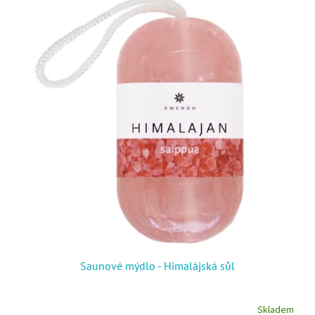
Saunové mýdlo - Himalájská sůl
Skladem
Průměrné hodnocení produktu je 5,0 z 5 hvězdiček.