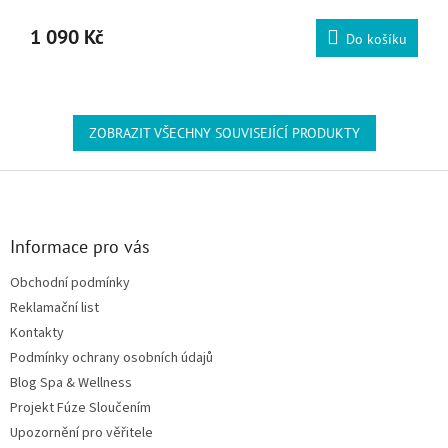
1 090 Kč
Do košíku
ZOBRAZIT VŠECHNY SOUVISEJÍCÍ PRODUKTY
Zápatí
Informace pro vás
Obchodní podmínky
Reklamační list
Kontakty
Podmínky ochrany osobních údajů
Blog Spa & Wellness
Projekt Fúze Sloučením
Upozornění pro věřitele