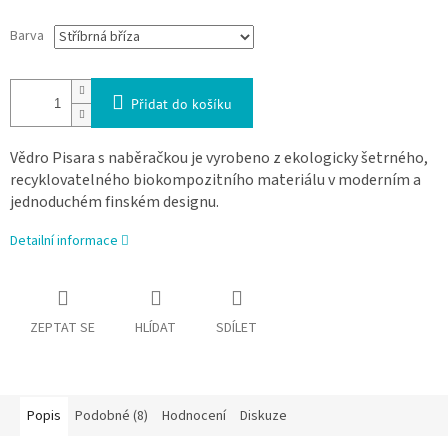
Barva
Přidat do košíku
Vědro Pisara s naběračkou je vyrobeno z ekologicky šetrného,
recyklovatelného biokompozitního materiálu v moderním a
jednoduchém finském designu.
Detailní informace
ZEPTAT SE
HLÍDAT
SDÍLET
Popis
Podobné (8)
Hodnocení
Diskuze