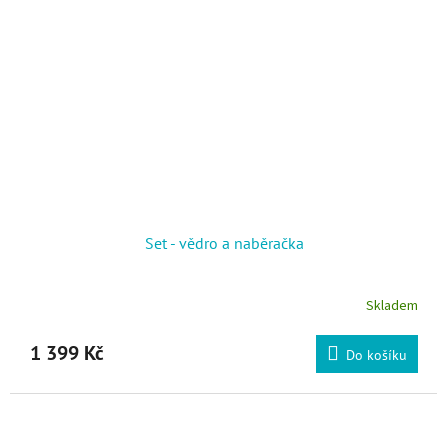
Set - vědro a naběračka
Skladem
Průměrné hodnocení produktu je 5,0 z 5 hvězdiček.
1 399 Kč
Do košíku