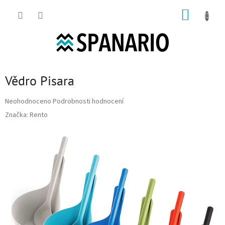
Přejít na obsah
NÁKUP
Vědro Pisara
Průměrné hodnocení produktu je 0,0 z 5 hvězdiček.
Neohodnoceno
Podrobnosti hodnocení
Značka:
Rento