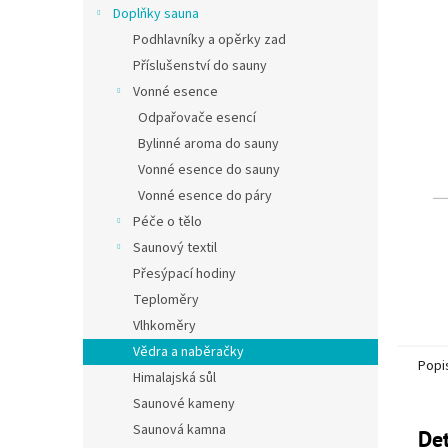
Doplňky sauna
Podhlavníky a opěrky zad
Příslušenství do sauny
Vonné esence
Odpařovače esencí
Bylinné aroma do sauny
Vonné esence do sauny
Vonné esence do páry
Péče o tělo
Saunový textil
Přesýpací hodiny
Teploměry
Vlhkoměry
Vědra a naběračky
Popi
Himalajská sůl
Saunové kameny
Saunová kamna
Det