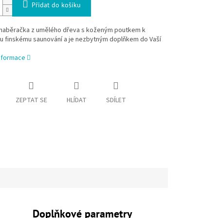
Přidat do košíku
 naběračka z umělého dřeva s koženým poutkem k
mu finskému saunování a je nezbytným doplňkem do Vaší
informace
ZEPTAT SE
HLÍDAT
SDÍLET
Doplňkové parametry