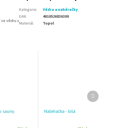
Kategorie
:
Vědra a naběračky
EAN
:
4010526836300
 ve vědru s
Materiál
:
Topol
Další produkt
o sauny
Naběračka - bílá