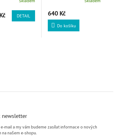
Skladem
Skladem
640 Kč
Kč
DETAIL
Do košíku
 newsletter
j e-mail a my vám budeme zasílat informace o nových
 na našem e-shopu.