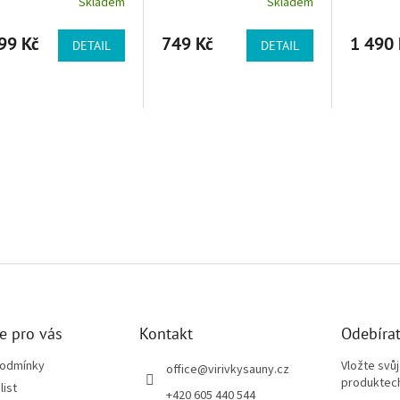
Skladem
Skladem
99 Kč
749 Kč
1 490 
DETAIL
DETAIL
e pro vás
Kontakt
Odebírat
podmínky
Vložte svů
office
@
virivkysauny.cz
produktech
list
+420 605 440 544