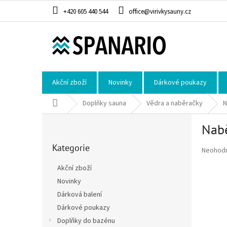
Přejít na obsah
+420 605 440 544
office@virivkysauny.cz
Akční zboží
Novinky
Dárkové poukazy
Domů
Doplňky sauna
Vědra a naběračky
N
Postranní panel
Nabě
Přeskočit kategorie
Kategorie
Průměrné
Neohod
Akční zboží
Novinky
Dárková balení
Dárkové poukazy
Doplňky do bazénu