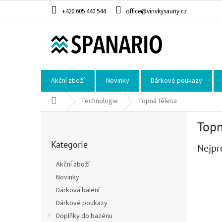
Přejít na obsah
+420 605 440 544
office@virivkysauny.cz
Akční zboží
Novinky
Dárkové poukazy
Domů
Technologie
Topná tělesa
Postranní panel
Topn
Přeskočit kategorie
Kategorie
Nejpr
Akční zboží
Novinky
Dárková balení
Dárkové poukazy
Doplňky do bazénu