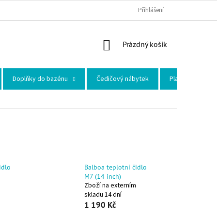
Přihlášení
NÁKUPNÍ KOŠÍK
Prázdný košík
Doplňky do bazénu
Čedičový nábytek
Plastové skleni
idlo
Balboa teplotní čidlo
M7 (14 inch)
Zboží na externím
skladu 14 dní
1 190 Kč