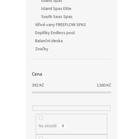
Island Spas
Island Spas Elite
South Seas Spas
Vířivé vany FREEFLOW SPAS
Doplňky Endless pool
Balanční deska
Značky
Cena
392
Kč
1260
Kč
Na skladě
0