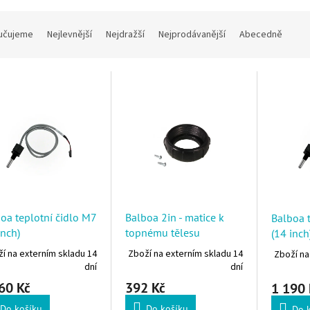
í produktů
učujeme
Nejlevnější
Nejdražší
Nejprodávanější
Abecedně
 produktů
oa teplotní čidlo M7
Balboa 2in - matice k
Balboa t
inch)
topnému tělesu
(14 inch
í na externím skladu 14
Zboží na externím skladu 14
Zboží na
dní
dní
60 Kč
392 Kč
1 190 
Do košíku
Do košíku
Do 