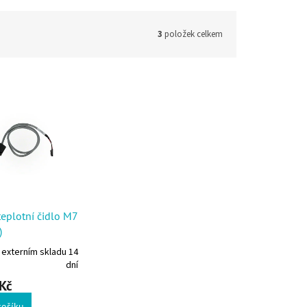
3
položek celkem
eplotní čidlo M7
)
 externím skladu 14
dní
Kč
košíku