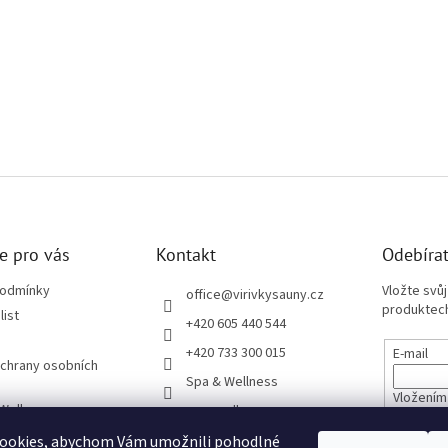
e pro vás
Kontakt
Odebírat
podmínky
Vložte svů
office
@
virivkysauny.cz
produktech
list
+420 605 440 544
+420 733 300 015
E-mail
chrany osobních
Spa & Wellness
Vložením
 Wellness
spa_wellness_cz
údajů
ze Sloučením
ookies, abychom Vám umožnili pohodlné