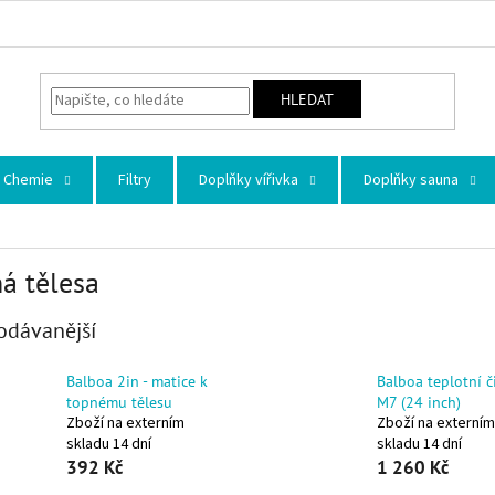
HLEDAT
Chemie
Filtry
Doplňky vířivka
Doplňky sauna
á tělesa
odávanější
Balboa 2in - matice k
Balboa teplotní č
topnému tělesu
M7 (24 inch)
Zboží na externím
Zboží na externím
skladu 14 dní
skladu 14 dní
392 Kč
1 260 Kč