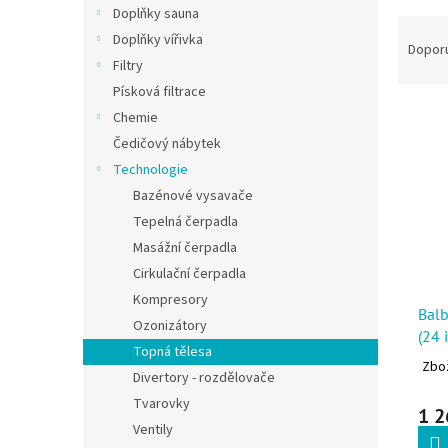
Doplňky sauna
Řazen
Doplňky vířivka
Dopor
Filtry
Písková filtrace
Výpis
Chemie
Čedičový nábytek
Technologie
Bazénové vysavače
Tepelná čerpadla
Masážní čerpadla
Cirkulační čerpadla
Kompresory
Balb
Ozonizátory
(24 
Topná tělesa
Zbož
Divertory - rozdělovače
Tvarovky
1 2
Ventily