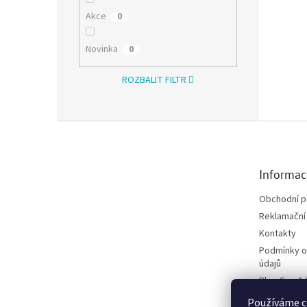
Akce
0
Novinka
0
ROZBALIT FILTR
Zápatí
Informac
Obchodní 
Reklamační 
Kontakty
Podmínky o
údajů
Blog Spa &
Projekt Fú
Používáme c