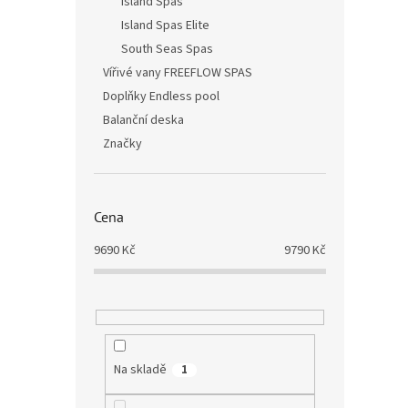
Island Spas
Island Spas Elite
South Seas Spas
Vířivé vany FREEFLOW SPAS
Doplňky Endless pool
Balanční deska
Značky
Cena
9690
Kč
9790
Kč
Na skladě
1