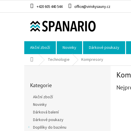
Přejít na obsah
+420 605 440 544
office@virivkysauny.cz
Akční zboží
Novinky
Dárkové poukazy
Domů
Technologie
Kompresory
Postranní panel
Kom
Přeskočit kategorie
Kategorie
Nejpr
Akční zboží
Novinky
Dárková balení
Dárkové poukazy
Doplňky do bazénu