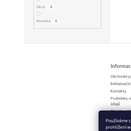
Akce
0
Novinka
0
Zápatí
Informac
Obchodní 
Reklamační 
Kontakty
Podmínky o
údajů
Blog Spa &
Projekt Fú
Používáme c
Upozornění 
prohlížení w