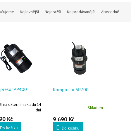
í produktů
učujeme
Nejlevnější
Nejdražší
Nejprodávanější
Abecedně
 produktů
presor AP400
Kompresor AP700
í na externím skladu 14
Skladem
dní
90 Kč
9 690 Kč
Do košíku
Do košíku