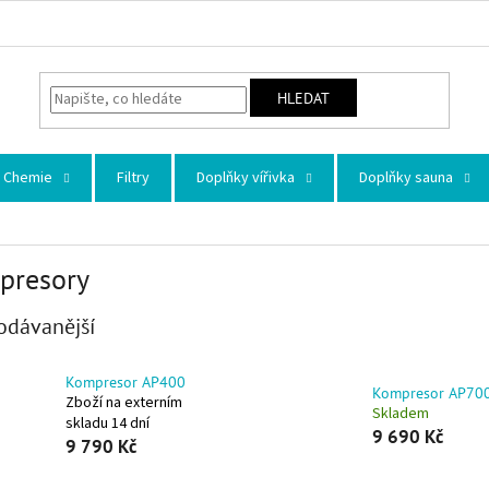
HLEDAT
Chemie
Filtry
Doplňky vířivka
Doplňky sauna
presory
odávanější
Kompresor AP400
Kompresor AP70
Zboží na externím
Skladem
skladu 14 dní
9 690 Kč
9 790 Kč