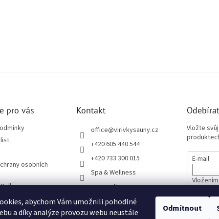
e pro vás
Kontakt
Odebírat
podmínky
Vložte svů
office
@
virivkysauny.cz
produktech
list
+420 605 440 544
+420 733 300 015
E-mail
chrany osobních
Spa & Wellness
Vložením
 Wellness
spa_wellness_cz
údajů
ze Sloučením
ookies, abychom Vám umožnili pohodlné
Odmítnout
pro věřitele
ebu a díky analýze provozu webu neustále
PŘIHL