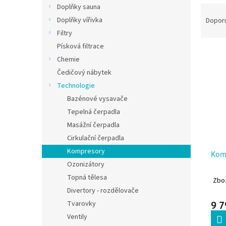
Doplňky sauna
Řazen
Doplňky vířivka
Dopor
Filtry
Písková filtrace
Výpis
Chemie
Čedičový nábytek
Technologie
Bazénové vysavače
Tepelná čerpadla
Masážní čerpadla
Cirkulační čerpadla
Kompresory
Kom
Ozonizátory
Topná tělesa
Zbož
Divertory - rozdělovače
Tvarovky
9 7
Ventily