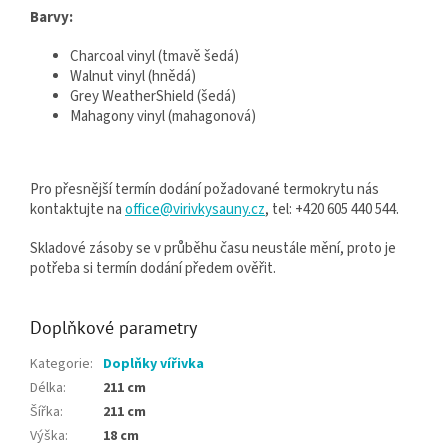
Barvy:
Charcoal vinyl (tmavě šedá)
Walnut vinyl (hnědá)
Grey WeatherShield (šedá)
Mahagony vinyl (mahagonová)
Pro přesnější termín dodání požadované termokrytu nás
kontaktujte na
office@virivkysauny.cz
, tel: +420 605 440 544.
Skladové zásoby se v průběhu času neustále mění, proto je
potřeba si termín dodání předem ověřit.
Doplňkové parametry
Kategorie
:
Doplňky vířivka
Délka
:
211 cm
Šířka
:
211 cm
Výška
:
18 cm