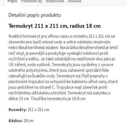
Popis
Podobné (8)
Hodnocení
Diskuze
Detailní popis produktu
Termokryt 211 x 211 cm, radius 18 cm
Kvalitní termokryt pro vířivou vanu
o rozměru 211 x 211 cm se
zkosením pro lepší odvod vody a velice odolným vinylovým
nebo WeatherShield obalem.
Nová látka Weathershield je lehčí
než vinyl, je pevnější a poskytuje vynikající odolnost proti
roztržení a oděru. Je také odolnější na nepříznivé vlivy jako je
UV záření, voda a plísně.
Termokryty jsou vyráběny z vysoce
odolného polystyrenu, které jsou zatavené speciální fólie
zabraňující průsakům vody. Termokryt má čtyři popruhy s
plastovými trojzubci na uchycení ke kabinetu vířivé vany, které
jsou umístěné na straně C. Trojzubce mají zámeček proti
nechtěnému dětskému otevření. Termokryt má sukýnku o
délce 13 cm. Tloušťka termokrytu je 10-6 cm
Rozměry:
211 x 211 cm
Rádius:
18 cm