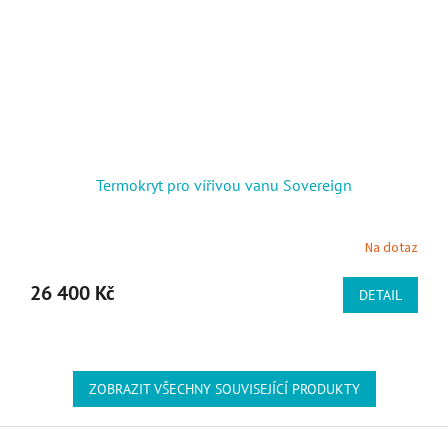
Termokryt pro vířivou vanu Sovereign
Na dotaz
26 400 Kč
DETAIL
ZOBRAZIT VŠECHNY SOUVISEJÍCÍ PRODUKTY
Zápatí