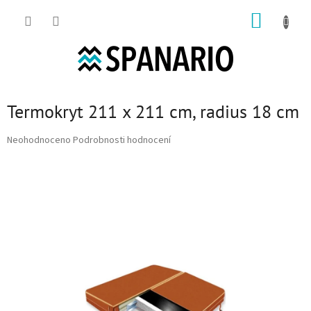
Přejít na obsah
NÁKUP
Termokryt 211 x 211 cm, radius 18 cm
Průměrné hodnocení produktu je 0,0 z 5 hvězdiček.
Neohodnoceno
Podrobnosti hodnocení