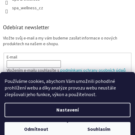
spa_wellness_cz
Odebírat newsletter
Vložte svůj e-mail a my vám budeme zasílat informace o nových
produktech na našem e-shopu.
E-mail
Vložením e-mailu souhlasíte s
podmínkami ochrany osobních údajů
Používáme cookies, abychom Vám umožnili pohodlné
PŘIHLÁSIT SE
prohlížení webu a díky analýze provozu webu neustále
zlepšovali jeho funkce, výkon a použitelnost.
Nastavení
Vytvořil Shoptet
Odmítnout
Souhlasím
Copyright 2026
SPANARIO
. Všechna práva vyhrazena.