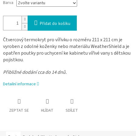
Barva
Přidat do košíku
Čtvercový termokryt pro vířivku o rozměru 211 x 211 cm je
vyroben z odolné koženky nebo materiálu WeatherShield a je
opatřen poutky pro uchycení ke kabinetu vířivé vany s dětskou
pojistkou.
Přibližné dodání cca do 14 dnů.
Detailní informace
ZEPTAT SE
HLÍDAT
SDÍLET