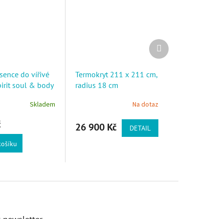
Další produkt
sence do vířivé
Termokryt 211 x 211 cm,
pirit soul & body
radius 18 cm
Skladem
Na dotaz
č
26 900 Kč
DETAIL
košíku