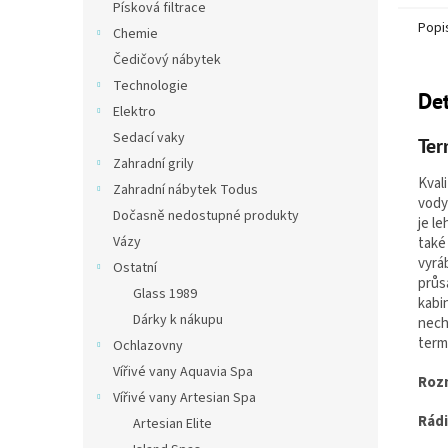
Písková filtrace
Popi
Chemie
Čedičový nábytek
Technologie
Det
Elektro
Sedací vaky
Ter
Zahradní grily
Kval
Zahradní nábytek Todus
vody
Dočasně nedostupné produkty
je le
Vázy
také 
vyrá
Ostatní
průs
Glass 1989
kabi
Dárky k nákupu
nech
term
Ochlazovny
Vířivé vany Aquavia Spa
Roz
Vířivé vany Artesian Spa
Rád
Artesian Elite