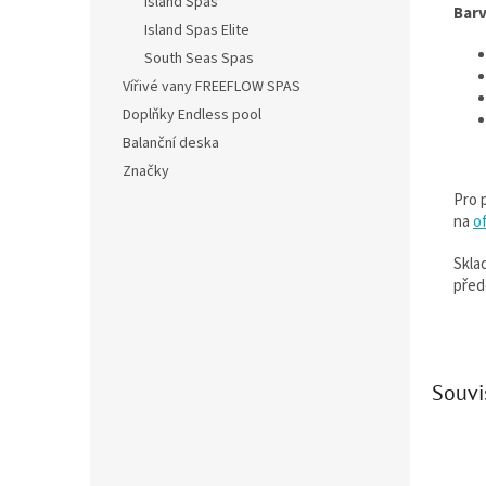
Island Spas
Barv
Island Spas Elite
South Seas Spas
Vířivé vany FREEFLOW SPAS
Doplňky Endless pool
Balanční deska
Značky
Pro 
na
o
Skla
před
Souvi