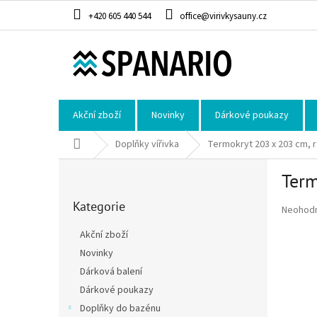
Přejít na obsah
+420 605 440 544
office@virivkysauny.cz
Akční zboží
Novinky
Dárkové poukazy
Domů
Doplňky vířivka
Termokryt 203 x 203 cm, 
Postranní panel
Term
Přeskočit kategorie
Kategorie
Průměrné
Neohod
Akční zboží
Novinky
Dárková balení
Dárkové poukazy
Doplňky do bazénu