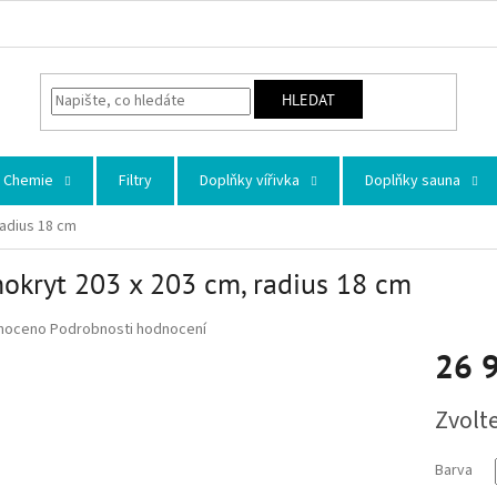
HLEDAT
Chemie
Filtry
Doplňky vířivka
Doplňky sauna
radius 18 cm
okryt 203 x 203 cm, radius 18 cm
 hodnocení produktu je 0,0 z 5 hvězdiček.
noceno
Podrobnosti hodnocení
26 
Měrná ce
Zvolt
Barva