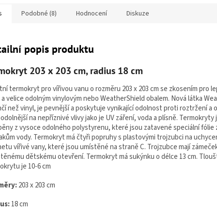
s
Podobné (8)
Hodnocení
Diskuze
ailní popis produktu
mokryt 203 x 203 cm, radius 18 cm
itní termokryt pro vířivou vanu
o rozměru 203 x 203 cm se zkosením pro l
 a velice odolným vinylovým nebo WeatherShield obalem.
Nová látka Wea
hčí než vinyl, je pevnější a poskytuje vynikající odolnost proti roztržení a 
odolnější na nepříznivé vlivy jako je UV záření, voda a plísně.
Termokryty 
běny z vysoce odolného polystyrenu, které jsou zatavené speciální fólie 
akům vody. Termokryt má čtyři popruhy s plastovými trojzubci na uchyce
netu vířivé vany, které jsou umístěné na straně C. Trojzubce mají zámeček
těnému dětskému otevření. Termokryt má sukýnku o délce 13 cm. Tlouš
okrytu je 10-6 cm
měry:
203 x 203 cm
ius:
18 cm