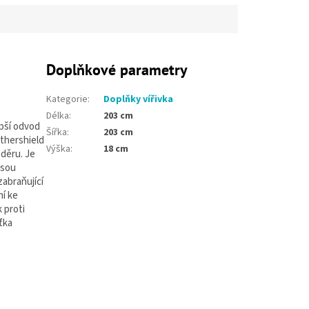
Doplňkové parametry
Kategorie
:
Doplňky vířivka
Délka
:
203 cm
epší odvod
Šířka
:
203 cm
thershield
Výška
:
18 cm
oděru. Je
jsou
zabraňující
ní ke
 proti
ťka