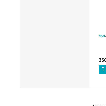
Vodě
350
Zápatí