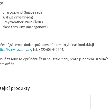
y:
Charcoal vinyl (tmavě šedá)
Walnut vinyl (hnědá)
Grey WeatherShield (šedá)
Mahagony vinyl (mahagonová)
přesnější termín dodání požadované termokrytu nás kontaktujte
ffice@virivkysauny.cz
, tel: +420 605 440 544.
dové zásoby se v průběhu času neustále mění, proto je potřeba si termín
em ověřit.
sející produkty