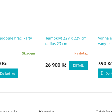
odolné hrací karty
Termokryt 229 x 229 cm,
Vonná e
radius 23 cm
vany - s
Skladem
Na dotaz
 Kč
390 K
26 900 Kč
DETAIL
Do košíku
Do 