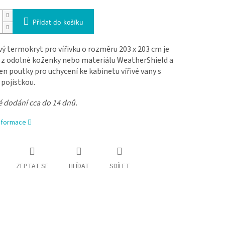
Přidat do košíku
ý termokryt pro vířivku o rozměru 203 x 203 cm je
 z odolné koženky nebo materiálu WeatherShield a
en poutky pro uchycení ke kabinetu vířivé vany s
pojistkou.
é dodání cca do 14 dnů.
informace
ZEPTAT SE
HLÍDAT
SDÍLET