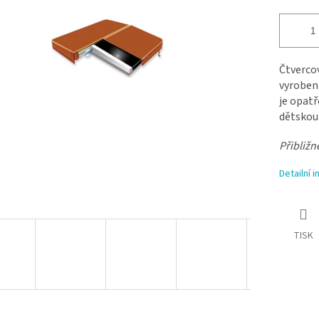
Čtvercov
vyroben
je opatř
dětskou 
Přibližn
Detailní 
TISK