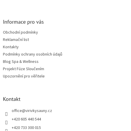
Zápatí
Informace pro vás
Obchodní podmínky
Reklamační list
Kontakty
Podmínky ochrany osobních údajů
Blog Spa & Wellness
Projekt Fúze Sloučením
Upozornění pro věřitele
Kontakt
office
@
virivkysauny.cz
+420 605 440 544
+420 733 300 015