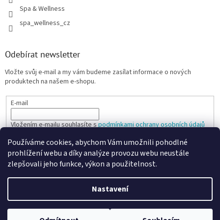
Spa & Wellness
spa_wellness_cz
Odebírat newsletter
Vložte svůj e-mail a my vám budeme zasílat informace o nových
produktech na našem e-shopu.
E-mail
Vložením e-mailu souhlasíte s
podmínkami ochrany osobních údajů
Používáme cookies, abychom Vám umožnili pohodlné
PŘIHLÁSIT SE
prohlížení webu a díky analýze provozu webu neustále
zlepšovali jeho funkce, výkon a použitelnost.
Nastavení
Vytvořil Shoptet