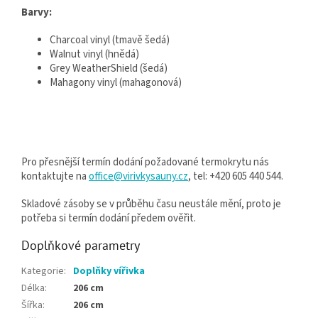
Barvy:
Charcoal vinyl (tmavě šedá)
Walnut vinyl (hnědá)
Grey WeatherShield (šedá)
Mahagony vinyl (mahagonová)
Pro přesnější termín dodání požadované termokrytu nás
kontaktujte na
office@virivkysauny.cz
, tel: +420 605 440 544.
Skladové zásoby se v průběhu času neustále mění, proto je
potřeba si termín dodání předem ověřit.
Doplňkové parametry
Kategorie
:
Doplňky vířivka
Délka
:
206 cm
Šířka
:
206 cm