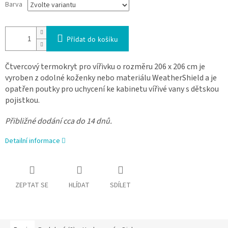
Barva
Přidat do košíku
Čtvercový termokryt pro vířivku o rozměru 206 x 206 cm je
vyroben z odolné koženky nebo materiálu WeatherShield a je
opatřen poutky pro uchycení ke kabinetu vířivé vany s dětskou
pojistkou.
Přibližné dodání cca do 14 dnů.
Detailní informace
ZEPTAT SE
HLÍDAT
SDÍLET