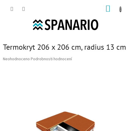
Přejít na obsah
NÁKUP
Termokryt 206 x 206 cm, radius 13 cm
Průměrné hodnocení produktu je 0,0 z 5 hvězdiček.
Neohodnoceno
Podrobnosti hodnocení