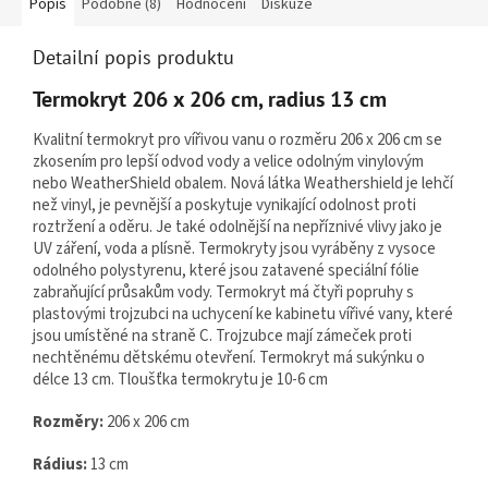
Popis
Podobné (8)
Hodnocení
Diskuze
Detailní popis produktu
Termokryt 206 x 206 cm, radius 13 cm
Kvalitní termokryt pro vířivou vanu
o rozměru 206 x 206 cm se
zkosením pro lepší odvod vody a velice odolným vinylovým
nebo WeatherShield obalem.
Nová látka Weathershield je lehčí
než vinyl, je pevnější a poskytuje vynikající odolnost proti
roztržení a oděru. Je také odolnější na nepříznivé vlivy jako je
UV záření, voda a plísně.
Termokryty jsou vyráběny z vysoce
odolného polystyrenu, které jsou zatavené speciální fólie
zabraňující průsakům vody. Termokryt má čtyři popruhy s
plastovými trojzubci na uchycení ke kabinetu vířivé vany, které
jsou umístěné na straně C. Trojzubce mají zámeček proti
nechtěnému dětskému otevření. Termokryt má sukýnku o
délce 13 cm. Tloušťka termokrytu je 10-6 cm
Rozměry:
206 x 206 cm
Rádius:
13 cm