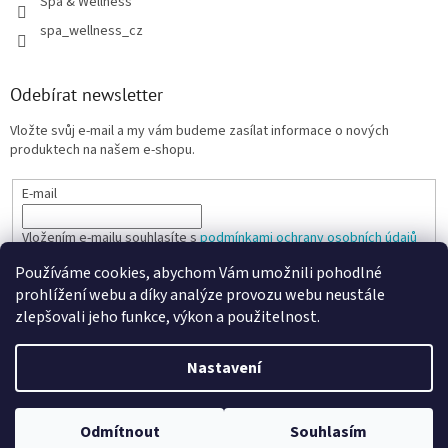
Spa & Wellness
spa_wellness_cz
Odebírat newsletter
Vložte svůj e-mail a my vám budeme zasílat informace o nových
produktech na našem e-shopu.
E-mail
Vložením e-mailu souhlasíte s
podmínkami ochrany osobních údajů
Používáme cookies, abychom Vám umožnili pohodlné
PŘIHLÁSIT SE
prohlížení webu a díky analýze provozu webu neustále
zlepšovali jeho funkce, výkon a použitelnost.
Nastavení
Vytvořil Shoptet
Odmítnout
Souhlasím
Copyright 2026
SPANARIO
. Všechna práva vyhrazena.