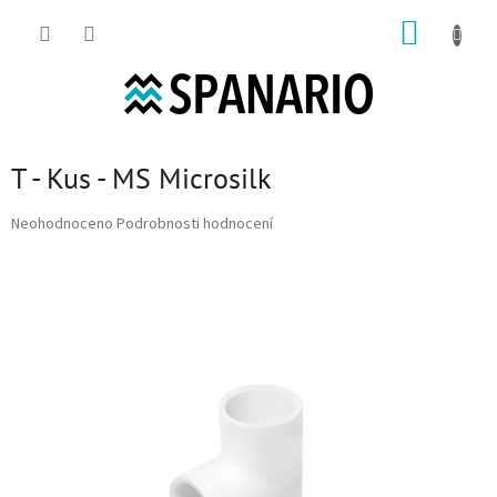
Přejít na obsah
NÁKUP
T - Kus - MS Microsilk
Průměrné hodnocení produktu je 0,0 z 5 hvězdiček.
Neohodnoceno
Podrobnosti hodnocení