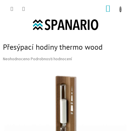
Přejít na obsah
NÁKUP
Přesýpací hodiny thermo wood
Průměrné hodnocení produktu je 0,0 z 5 hvězdiček.
Neohodnoceno
Podrobnosti hodnocení