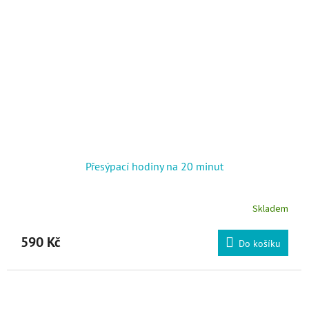
Přesýpací hodiny na 20 minut
Skladem
Průměrné hodnocení produktu je 5,0 z 5 hvězdiček.
590 Kč
Do košíku