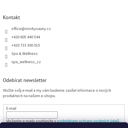
Kontakt
office
@
virivkysauny.cz
+420 605 440 544
+420 733 300 015
Spa & Wellness
spa_wellness_cz
Odebírat newsletter
Vložte svůj e-mail a my vám budeme zasílat informace o nových
produktech na našem e-shopu.
E-mail
Vložením e-mailu souhlasíte s
podmínkami ochrany osobních údajů