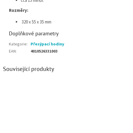
cca 15 minut
Rozměry:
320 x
55 x 35 mm
Doplňkové parametry
Kategorie
:
Přesýpací hodiny
EAN
:
4010526331003
Související produkty