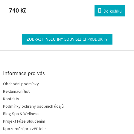
740 Kč
Do košíku
ZOBRAZIT VŠECHNY SOUVISEJÍCÍ PRODUKTY
Zápatí
Informace pro vás
Obchodní podmínky
Reklamační list
Kontakty
Podmínky ochrany osobních údajů
Blog Spa & Wellness
Projekt Fúze Sloučením
Upozornění pro věřitele