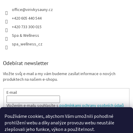
office
@
virivkysauny.cz
+420 605 440 544
+420 733 300 015
Spa & Wellness
spa_wellness_cz
Odebírat newsletter
Vložte svůj e-mail a my vám budeme zasílat informace o nových
produktech na našem e-shopu.
E-mail
Vložením e-mailu souhlasíte s
podmínkami ochrany osobních údajů
Používáme cookies, abychom Vám umožnili pohodlné
PŘIHLÁSIT SE
prohlížení webu a díky analýze provozu webu neustále
zlepšovali jeho funkce, výkon a použitelnost.