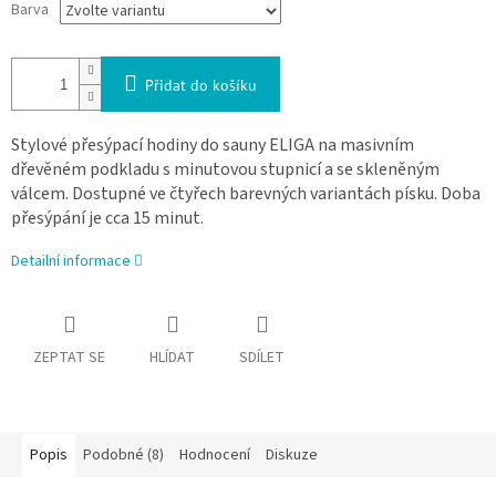
Barva
Přidat do košíku
Stylové přesýpací hodiny do sauny ELIGA na masivním
dřevěném podkladu s minutovou stupnicí a se skleněným
válcem. Dostupné ve čtyřech barevných variantách písku. Doba
přesýpání je cca 15 minut.
Detailní informace
ZEPTAT SE
HLÍDAT
SDÍLET
Popis
Podobné (8)
Hodnocení
Diskuze