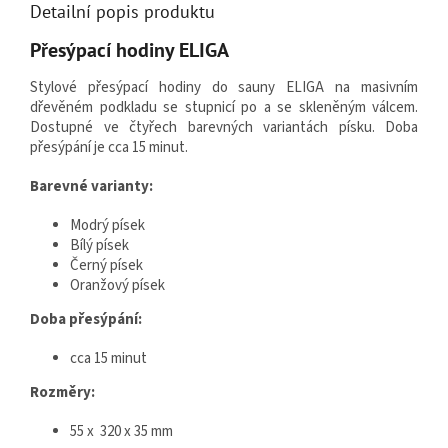
Detailní popis produktu
Přesýpací hodiny ELIGA
Stylové přesýpací hodiny do sauny ELIGA na masivním
dřevěném podkladu se stupnicí po a se skleněným válcem.
Dostupné ve čtyřech barevných variantách písku. Doba
přesýpání je cca 15 minut.
Barevné varianty:
Modrý písek
Bílý písek
Černý písek
Oranžový písek
Doba přesýpání:
cca 15 minut
Rozměry:
55 x 320 x 35 mm