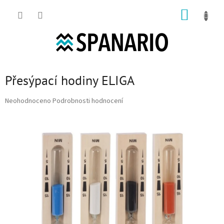
Přejít na obsah
NÁKUP
Přesýpací hodiny ELIGA
Průměrné hodnocení produktu je 0,0 z 5 hvězdiček.
Neohodnoceno
Podrobnosti hodnocení