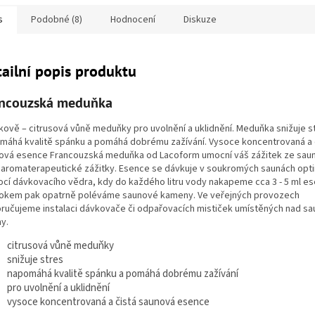
s
Podobné (8)
Hodnocení
Diskuze
ailní popis produktu
ncouzská meduňka
nkově – citrusová vůně meduňky pro uvolnění a uklidnění. Meduňka snižuje s
máhá kvalitě spánku a pomáhá dobrému zažívání. Vysoce koncentrovaná a 
ová esence Francouzská meduňka od Lacoform umocní váš zážitek ze saun
é aromaterapeutické zážitky. Esence se dávkuje v soukromých saunách opt
cí dávkovacího vědra, kdy do každého litru vody nakapeme cca 3 - 5 ml es
okem pak opatrně poléváme saunové kameny. Ve veřejných provozech
ručujeme instalaci dávkovače či odpařovacích mističek umístěných nad s
y.
citrusová vůně meduňky
snižuje stres
napomáhá kvalitě spánku a pomáhá dobrému zažívání
pro uvolnění a uklidnění
vysoce koncentrovaná a čistá saunová esence