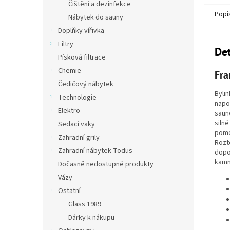
Čištění a dezinfekce
Popi
Nábytek do sauny
Doplňky vířivka
Filtry
Det
Písková filtrace
Chemie
Fra
Čedičový nábytek
Byli
Technologie
napo
Elektro
saun
siln
Sedací vaky
pomo
Zahradní grily
Rozt
Zahradní nábytek Todus
dopo
kamn
Dočasně nedostupné produkty
Vázy
Ostatní
Glass 1989
Dárky k nákupu