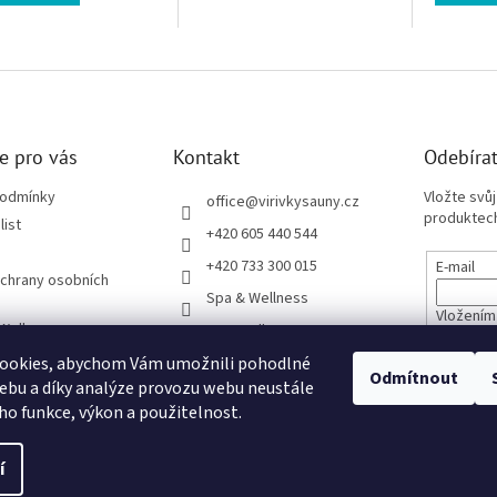
e pro vás
Kontakt
Odebírat
podmínky
Vložte svů
office
@
virivkysauny.cz
produktech
list
+420 605 440 544
+420 733 300 015
E-mail
chrany osobních
Spa & Wellness
Vložením
 Wellness
spa_wellness_cz
údajů
ze Sloučením
ookies, abychom Vám umožnili pohodlné
Odmítnout
pro věřitele
ebu a díky analýze provozu webu neustále
PŘIHL
eho funkce, výkon a použitelnost.
í