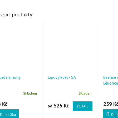
sející produkty
pel na nohy
Lipový květ - SA
Esence 
Lékořic
Skladem
Skladem
 Kč
259 K
525 Kč
od
DETAIL
Do košíku
Do 