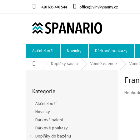
Přejít na obsah
+420 605 440 544
office@virivkysauny.cz
Akční zboží
Novinky
Dárkové poukazy
Domů
Doplňky sauna
Vonné esence
Vonné
Postranní panel
Fran
Přeskočit kategorie
Kategorie
Průměrné
Neohod
Akční zboží
Novinky
Dárková balení
Dárkové poukazy
Doplňky do bazénu