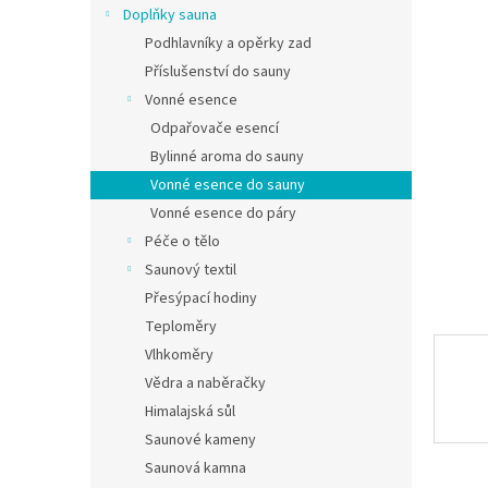
Doplňky sauna
Podhlavníky a opěrky zad
Příslušenství do sauny
Vonné esence
Odpařovače esencí
Bylinné aroma do sauny
Vonné esence do sauny
Vonné esence do páry
Péče o tělo
Saunový textil
Přesýpací hodiny
Teploměry
Vlhkoměry
Vědra a naběračky
Himalajská sůl
Saunové kameny
Saunová kamna