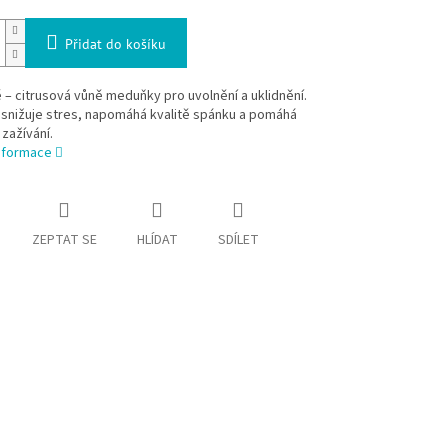
Přidat do košíku
 – citrusová vůně meduňky pro uvolnění a uklidnění.
snižuje stres, napomáhá kvalitě spánku a pomáhá
zažívání.
informace
ZEPTAT SE
HLÍDAT
SDÍLET