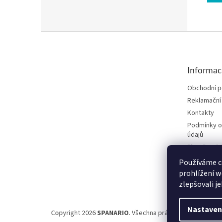
Zápatí
Informac
Obchodní 
Reklamační 
Kontakty
Podmínky o
údajů
Blog Spa &
Projekt Fú
Používáme c
Upozornění 
prohlížení w
zlepšovali j
Nastaven
Copyright 2026
SPANARIO
. Všechna práva vyhrazena.