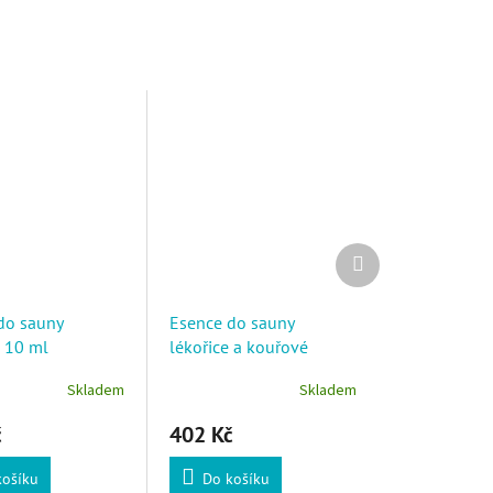
Další produkt
do sauny
Esence do sauny
e 10 ml
lékořice a kouřové
bylinky 2 x 10 ml
Skladem
Skladem
č
402 Kč
košíku
Do košíku