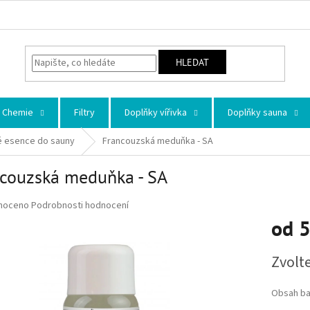
HLEDAT
Chemie
Filtry
Doplňky vířivka
Doplňky sauna
 esence do sauny
Francouzská meduňka - SA
couzská meduňka - SA
 hodnocení produktu je 0,0 z 5 hvězdiček.
noceno
Podrobnosti hodnocení
od
5
Měrná ce
Zvolt
Obsah ba