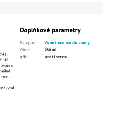
Doplňkové parametry
Kategorie
:
Vonné esence do sauny
Obsah
:
250 ml
tres,
užítí
:
proti stresu
čistá
ování o
imálně
ence.
aunovými