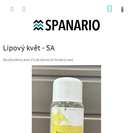
Přejít na obsah
NÁKUP
Lipový květ - SA
Průměrné hodnocení produktu je 0,0 z 5 hvězdiček.
Neohodnoceno
Podrobnosti hodnocení