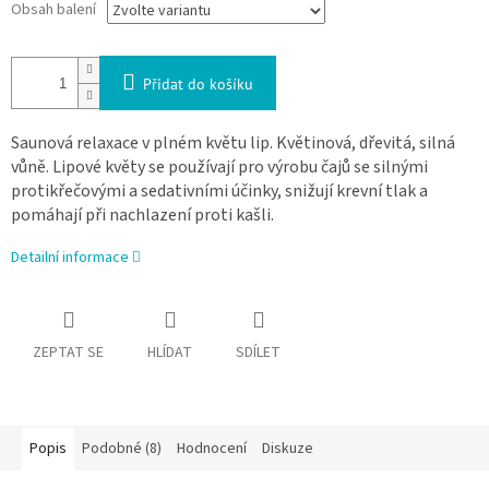
Obsah balení
Přidat do košíku
Saunová relaxace v plném květu lip. Květinová, dřevitá, silná
vůně. Lipové květy se používají pro výrobu čajů se silnými
protikřečovými a sedativními účinky, snižují krevní tlak a
pomáhají při nachlazení proti kašli.
Detailní informace
ZEPTAT SE
HLÍDAT
SDÍLET
Popis
Podobné (8)
Hodnocení
Diskuze