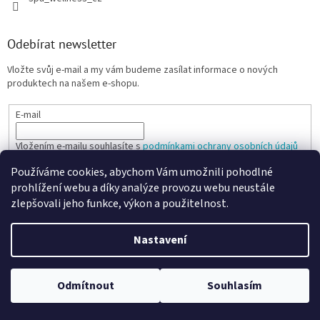
Odebírat newsletter
Vložte svůj e-mail a my vám budeme zasílat informace o nových
produktech na našem e-shopu.
E-mail
Vložením e-mailu souhlasíte s
podmínkami ochrany osobních údajů
Používáme cookies, abychom Vám umožnili pohodlné
PŘIHLÁSIT SE
prohlížení webu a díky analýze provozu webu neustále
zlepšovali jeho funkce, výkon a použitelnost.
Nastavení
Vytvořil Shoptet
Odmítnout
Souhlasím
Copyright 2026
SPANARIO
. Všechna práva vyhrazena.