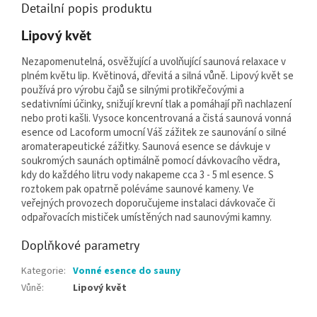
Detailní popis produktu
Lipový květ
Nezapomenutelná, osvěžující a uvolňující saunová relaxace v
plném květu lip. Květinová, dřevitá a silná vůně. Lipový květ se
používá pro výrobu čajů se silnými protikřečovými a
sedativními účinky, snižují krevní tlak a pomáhají při nachlazení
nebo proti kašli. Vysoce koncentrovaná a čistá saunová vonná
esence od Lacoform umocní Váš zážitek ze saunování o silné
aromaterapeutické zážitky. Saunová esence se dávkuje v
soukromých saunách optimálně pomocí dávkovacího vědra,
kdy do každého litru vody nakapeme cca 3 - 5 ml esence. S
roztokem pak opatrně poléváme saunové kameny. Ve
veřejných provozech doporučujeme instalaci dávkovače či
odpařovacích mističek umístěných nad saunovými kamny.
Doplňkové parametry
Kategorie
:
Vonné esence do sauny
Vůně
:
Lipový květ