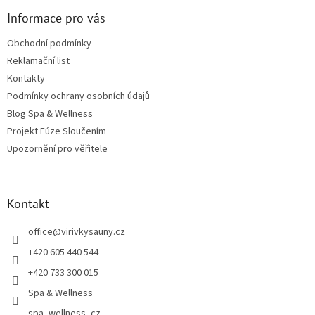
Informace pro vás
Obchodní podmínky
Reklamační list
Kontakty
Podmínky ochrany osobních údajů
Blog Spa & Wellness
Projekt Fúze Sloučením
Upozornění pro věřitele
Kontakt
office
@
virivkysauny.cz
+420 605 440 544
+420 733 300 015
Spa & Wellness
spa_wellness_cz