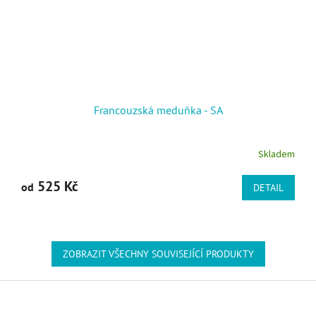
Francouzská meduňka - SA
Skladem
525 Kč
od
DETAIL
ZOBRAZIT VŠECHNY SOUVISEJÍCÍ PRODUKTY
Zápatí