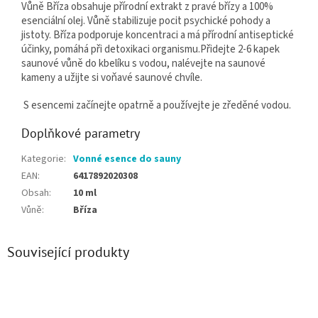
Vůně Bříza obsahuje přírodní
extrakt z pravé břízy a
100%
esenciální olej. V
ůně stabilizuje pocit psychické pohody a
jistoty. Bříza podporuje koncentraci a má přírodní antiseptické
účinky, pomáhá při detoxikaci organismu.
Přidejte 2-6 kapek
saunové vůně do kbelíku s vodou, nalévejte na saunové
kameny a užijte si voňavé saunové chvíle.
S esencemi začínejte opatrně a používejte je zředěné vodou.
Doplňkové parametry
Kategorie
:
Vonné esence do sauny
EAN
:
6417892020308
Obsah
:
10 ml
Vůně
:
Bříza
Související produkty