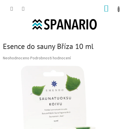
Přejít na obsah
NÁKUP
Esence do sauny Bříza 10 ml
Průměrné hodnocení produktu je 0,0 z 5 hvězdiček.
Neohodnoceno
Podrobnosti hodnocení