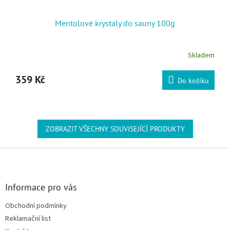
Mentolové krystaly do sauny 100g
Skladem
359 Kč
Do košíku
ZOBRAZIT VŠECHNY SOUVISEJÍCÍ PRODUKTY
Zápatí
Informace pro vás
Obchodní podmínky
Reklamační list