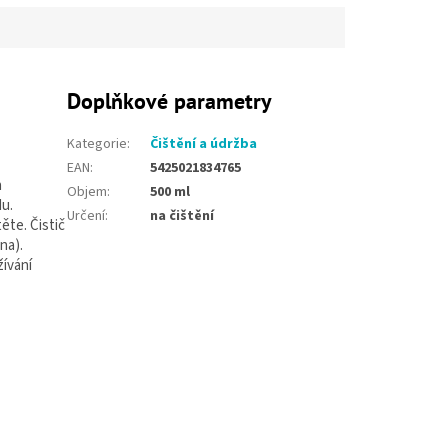
Doplňkové parametry
Kategorie
:
Čištění a údržba
EAN
:
5425021834765
a
Objem
:
500 ml
du.
Určení
:
na čištění
ěte. Čistič
na).
žívání