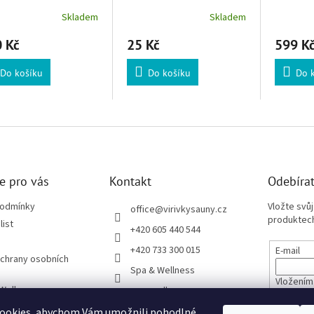
Skladem
Skladem
 Kč
25 Kč
599 K
Do košíku
Do košíku
Do 
e pro vás
Kontakt
Odebírat
podmínky
Vložte svů
office
@
virivkysauny.cz
produktech
list
+420 605 440 544
+420 733 300 015
E-mail
chrany osobních
Spa & Wellness
Vložením
 Wellness
spa_wellness_cz
údajů
ze Sloučením
ookies, abychom Vám umožnili pohodlné