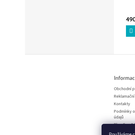
490
Zápatí
Informac
Obchodní 
Reklamační 
Kontakty
Podmínky o
údajů
Blog Spa &
Projekt Fú
Používáme c