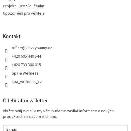
Projekt Fúze Sloučením
Upozornění pro věřitele
Kontakt
office
@
virivkysauny.cz
+420 605 440 544
+420 733 300 015
Spa & Wellness
spa_wellness_cz
Odebírat newsletter
Vložte svůj e-mail a my vám budeme zasílat informace o nových
produktech na našem e-shopu.
E-mail