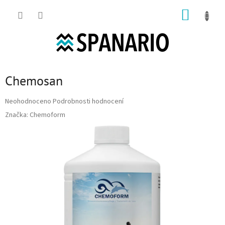
Přejít na obsah
NÁKUP
Chemosan
Průměrné hodnocení produktu je 0,0 z 5 hvězdiček.
Neohodnoceno
Podrobnosti hodnocení
Značka:
Chemoform