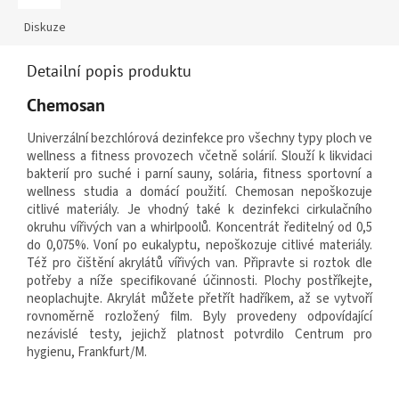
Diskuze
Detailní popis produktu
Chemosan
Univerzální bezchlórová dezinfekce pro všechny typy ploch ve
wellness a fitness provozech včetně solárií. Slouží k likvidaci
bakterií pro suché i parní sauny, solária, fitness sportovní a
wellness studia a domácí použití. Chemosan nepoškozuje
citlivé materiály. Je vhodný také k dezinfekci cirkulačního
okruhu vířivých van a whirlpoolů. Koncentrát ředitelný od 0,5
do 0,075%. Voní po eukalyptu, nepoškozuje citlivé materiály.
Též pro čištění akrylátů vířivých van. Připravte si roztok dle
potřeby a níže specifikované účinnosti. Plochy postříkejte,
neoplachujte. Akrylát můžete přetřít hadříkem, až se vytvoří
rovnoměrně rozložený film. Byly provedeny odpovídající
nezávislé testy, jejichž platnost potvrdilo Centrum pro
hygienu, Frankfurt/M.