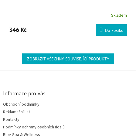
Skladem
346 Kč
Do košíku
ZOBRAZIT VŠECHNY SOUVISEJÍCÍ PRODUKTY
Zápatí
Informace pro vás
Obchodní podmínky
Reklamační list
Kontakty
Podmínky ochrany osobních údajů
Blog Spa & Wellness