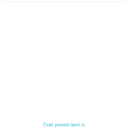
Čistič parních lázní 1l