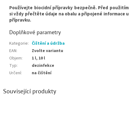
Používejte biocidní přípravky bezpečně. Před použitím
si vždy přečtěte údaje na obalu a připojené informace u
přípravku.
Doplňkové parametry
Kategorie
:
Čištění a údržba
EAN
:
Zvolte variantu
Objem
:
1 l, 10 l
Typ
:
dezinfekce
Určení
:
na čištění
Související produkty