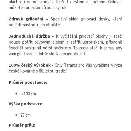
plachtou nebo schovávat před deštěm a sněhem. Grilovat
můžete koneckonců po celý rok.
Zdravé grilování –
Speciální sklon grilovací desky, která
odvádí mastnotu do ohniště.
Jednoduchá údržba -
K vyčištění grilovací plochy ji stačí
pouze potřít olivovým olejem a setřít ubrouskem, případně
špachtlí odstranit větší nečistoty. To zcela stačí k tomu, aby
vám gril Taranis dobře sloužil po mnoho let.
100% český výrobek -
Grily Taranis pro Vás vyrábíme v ryze
české kovárně s 80. letou tradicí.
Průměr podstavce:
o 100 cm
Výška podstavce:
75 cm
Průměr grilu: