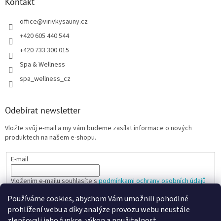
Kontakt
office
@
virivkysauny.cz
+420 605 440 544
+420 733 300 015
Spa & Wellness
spa_wellness_cz
Odebírat newsletter
Vložte svůj e-mail a my vám budeme zasílat informace o nových
produktech na našem e-shopu.
E-mail
Vložením e-mailu souhlasíte s
podmínkami ochrany osobních údajů
Používáme cookies, abychom Vám umožnili pohodlné
PŘIHLÁSIT SE
prohlížení webu a díky analýze provozu webu neustále
zlepšovali jeho funkce, výkon a použitelnost.