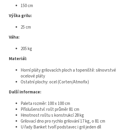
150 cm
Výška grilu:
25 cm
Váha:
205 kg
Materiál:
Horní pláty grilovacích ploch a topeniště: silnovrstvé
ocelové pláty
Ostatní plochy: ocel (Corten/Atmofix)
Další informace:
Paleta rozměr: 100 x 100 cm
Příslušenství: rošt průměr 81 cm
Hmotnost roštu s konstrukcí 28 kg
Grilovací dno pro rychlo grilování 17 kg, o 81 cm
U řady Banket tvoří podstavec i gril jeden díl