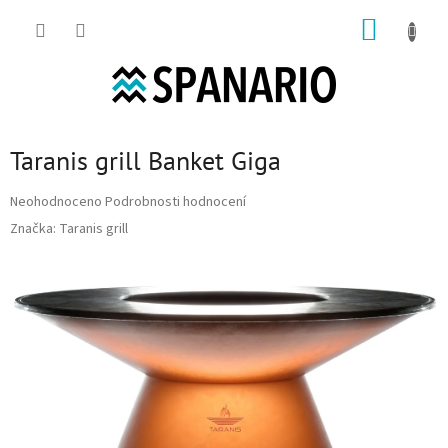
Přejít na obsah
NÁKUP
Taranis grill Banket Giga
Průměrné hodnocení produktu je 0,0 z 5 hvězdiček.
Neohodnoceno
Podrobnosti hodnocení
Značka:
Taranis grill