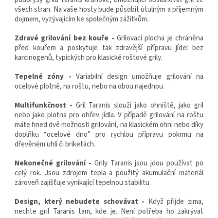
všech stran. Na vaše hosty bude působit útulným a příjemným
dojmem, vyzývajícím ke společným zážitkům.
Zdravé grilování bez kouře -
Grilovací plocha je chráněna
před kouřem a poskytuje tak zdravější přípravu jídel bez
karcinogenů, typických pro klasické roštové grily.
Tepelné zóny -
Variabilní design umožňuje grilování na
ocelové plotně, na roštu, nebo na obou najednou.
Multifunkčnost -
Gril Taranis slouží jako ohniště, jako gril
nebo jako plotna pro ohřev jídla. V případě grilování na roštu
máte hned dvě možnosti grilování, na klasickém ohni nebo díky
doplňku “ocelové dno” pro rychlou přípravu pokrmu na
dřevěném uhlí či briketách.
Nekonečné grilování -
Grily Taranis jsou jdou používat po
celý rok. Jsou zdrojem tepla a použitý akumulační materiál
zároveň zajišťuje vynikající tepelnou stabilitu.
Design, který nebudete schovávat -
Když přijde zima,
nechte gril Taranis tam, kde je. Není potřeba ho zakrývat