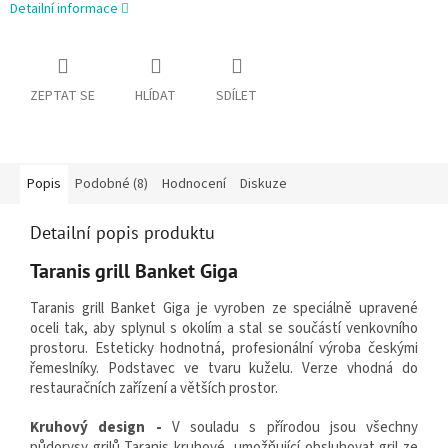
Detailní informace
ZEPTAT SE
HLÍDAT
SDÍLET
Popis
Podobné (8)
Hodnocení
Diskuze
Detailní popis produktu
Taranis grill Banket Giga
Taranis grill Banket Giga je vyroben ze speciálně upravené
oceli tak, aby splynul s okolím a stal se součástí venkovního
prostoru. Esteticky hodnotná, profesionální výroba českými
řemeslníky. Podstavec ve tvaru kuželu. Verze vhodná do
restauračních zařízení a větších prostor.
Kruhový design -
V souladu s přírodou jsou všechny
půdorysy grilů Taranis kruhové, umožňující obsluhovat gril ze