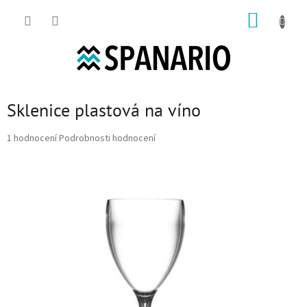
Přejít na obsah
NÁKUP
Sklenice plastová na víno
Průměrné hodnocení produktu je 5,0 z 5 hvězdiček.
1 hodnocení
Podrobnosti hodnocení