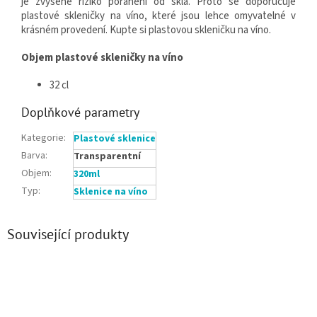
je zvýšené riziko poranění od skla. Proto se doporučuje
plastové skleničky na víno, které jsou lehce omyvatelné v
krásném provedení. Kupte si plastovou skleničku na víno.
Objem
plastové skleničky na víno
32 cl
Doplňkové parametry
Kategorie
:
Plastové sklenice
Barva
:
Transparentní
Objem
:
320ml
Typ
:
Sklenice na víno
Související produkty