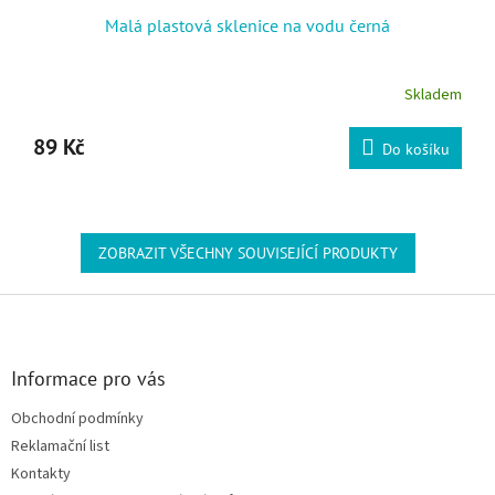
Malá plastová sklenice na vodu černá
Skladem
89 Kč
Do košíku
ZOBRAZIT VŠECHNY SOUVISEJÍCÍ PRODUKTY
Zápatí
Informace pro vás
Obchodní podmínky
Reklamační list
Kontakty