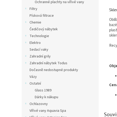
Ochranné plachty na vířivé vany
Filtry
Skle
Písková filtrace
Oblí
Chemie
bazé
Čedičový nábytek
plas
skle
Technologie
Elektro
Recy
Sedací vaky
Zahradní grily
Zahradní nábytek Todus
Obj
Dočasně nedostupné produkty
Vázy
Ostatní
Cen
Glass 1989
Dárky k nákupu
Ochlazovny
Vířivé vany Aquavia Spa
Souvi