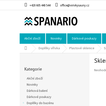
Přejít na obsah
+420 605 440 544
office@virivkysauny.cz
Akční zboží
Novinky
Dárkové poukazy
Domů
Doplňky vířivka
Plastové sklenice
S
Postranní panel
Skle
Přeskočit kategorie
Kategorie
Průměrné
Neohod
Akční zboží
Novinky
Dárková balení
Dárkové poukazy
Doplňky do bazénu