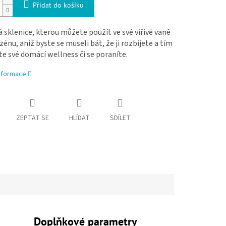
Přidat do košíku
 sklenice, kterou můžete použít ve své vířivé vaně
énu, aniž byste se museli bát, že ji rozbijete a tím
e své domácí wellness či se poraníte.
informace
ZEPTAT SE
HLÍDAT
SDÍLET
Doplňkové parametry