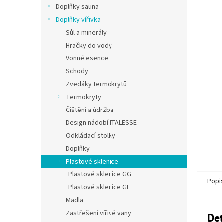
Doplňky sauna
Doplňky vířivka
Sůl a minerály
Hračky do vody
Vonné esence
Schody
Zvedáky termokrytů
Termokryty
Čištění a údržba
Design nádobí ITALESSE
Odkládací stolky
Doplňky
Plastové sklenice
Plastové sklenice GG
Popi
Plastové sklenice GF
Madla
Zastřešení vířivé vany
Det