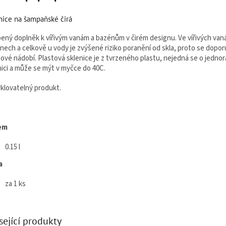
nice na šampaňské čirá
bený doplněk k vířivým vanám a bazénům v čirém designu. Ve vířivých van
nech a celkově u vody je zvýšené riziko poranění od skla, proto se dopor
tové nádobí. Plastová sklenice je z tvrzeného plastu, nejedná se o jedno
nici a může se mýt v myčce do 40C.
klovatelný produkt.
em
0.15 l
a
za 1 ks
sející produkty