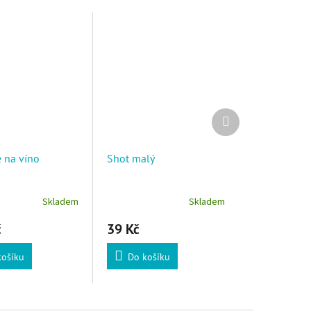
Další produkt
 na víno
Shot malý
Skladem
Skladem
č
39 Kč
košíku
Do košíku