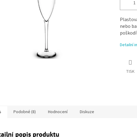
Plastová
nebo baz
poškodít
Detailní 
TISK
s
Podobné (8)
Hodnocení
Diskuze
ailní popis produktu