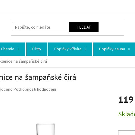
HLEDAT
Chemie
Filtry
Doplňky vířivka
Doplňky sauna
klenice na šampaňské čirá
nice na šampaňské čirá
 hodnocení produktu je 0,0 z 5 hvězdiček.
noceno
Podrobnosti hodnocení
119
Měrná ce
Skla