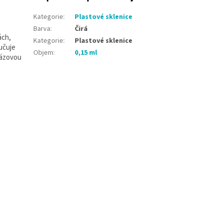
Kategorie
:
Plastové sklenice
Barva
:
Čirá
ách,
Kategorie
:
Plastové sklenice
učuje
Objem
:
0,15 ml
rázovou