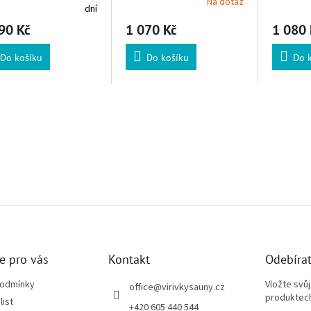
Na dotaz
dní
90 Kč
1 070 Kč
1 080 
Do košíku
Do košíku
Do 
e pro vás
Kontakt
Odebírat
podmínky
Vložte svů
office
@
virivkysauny.cz
produktech
list
+420 605 440 544