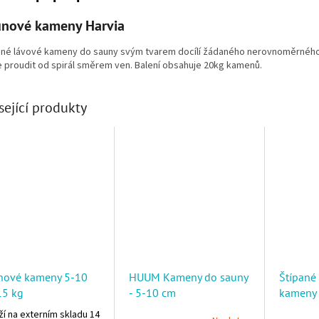
nové kameny Harvia
ané lávové kameny do sauny svým tvarem docílí žádaného nerovnoměrného
 proudit od spirál směrem ven. Balení obsahuje 20kg kamenů.
sející produkty
nové kameny 5-10
HUUM Kameny do sauny
Štípané
15 kg
- 5-10 cm
kameny
í na externím skladu 14