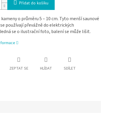
Přidat do košíku
 kameny o průměru 5 – 10 cm. Tyto menší saunové
e používají převážně do elektrických
Jedná se o ilustrační foto, balení se může lišit.
informace
ZEPTAT SE
HLÍDAT
SDÍLET