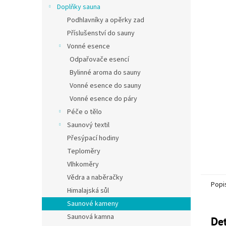
Doplňky sauna
Podhlavníky a opěrky zad
Příslušenství do sauny
Vonné esence
Odpařovače esencí
Bylinné aroma do sauny
Vonné esence do sauny
Vonné esence do páry
Péče o tělo
Saunový textil
Přesýpací hodiny
Teploměry
Vlhkoměry
Vědra a naběračky
Popi
Himalajská sůl
Saunové kameny
Saunová kamna
Det