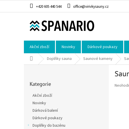
Přejít na obsah
+420 605 440 544
office@virivkysauny.cz
Akční zboží
Novinky
Dárkové poukazy
Domů
Doplňky sauna
Saunové kameny
Sa
Postranní panel
Sau
Přeskočit kategorie
Kategorie
Průměrné
Neohod
Akční zboží
Novinky
Dárková balení
Dárkové poukazy
Doplňky do bazénu