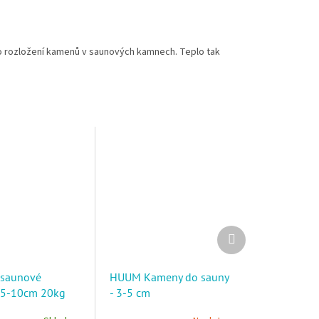
 rozložení kamenů v saunových kamnech. Teplo tak
Další produkt
 saunové
HUUM Kameny do sauny
 5-10cm 20kg
- 3-5 cm