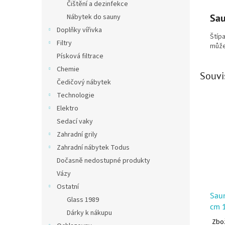
Čištění a dezinfekce
Sau
Nábytek do sauny
Doplňky vířivka
Štíp
Filtry
může
Písková filtrace
Chemie
Souvi
Čedičový nábytek
Technologie
Elektro
Sedací vaky
Zahradní grily
Zahradní nábytek Todus
Dočasně nedostupné produkty
Vázy
Ostatní
Sau
Glass 1989
cm 
Dárky k nákupu
Zbož