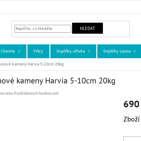
HLEDAT
Chemie
Filtry
Doplňky vířivka
Doplňky sauna
unové kameny Harvia 5-10cm 20kg
nové kameny Harvia 5-10cm 20kg
 hodnocení produktu je 0,0 z 5 hvězdiček.
noceno
Podrobnosti hodnocení
690
Měrná ce
Zboží