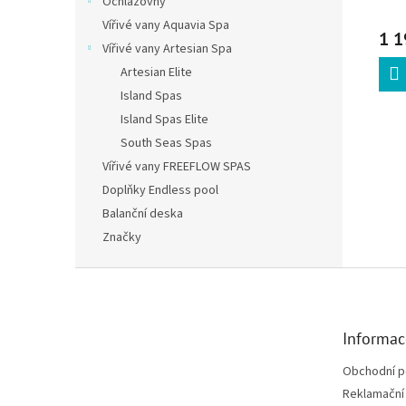
Ochlazovny
Vířivé vany Aquavia Spa
1 1
Vířivé vany Artesian Spa
Artesian Elite
Island Spas
Island Spas Elite
South Seas Spas
Vířivé vany FREEFLOW SPAS
Doplňky Endless pool
Balanční deska
Značky
Zápatí
Informac
Obchodní 
Reklamační 