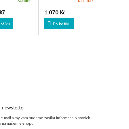
Skladem
Na dotaz
Kč
1 070 Kč
košíku
Do košíku
 newsletter
j e-mail a my vám budeme zasílat informace o nových
 na našem e-shopu.