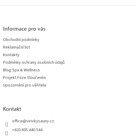
Zápatí
Informace pro vás
Obchodní podmínky
Reklamační list
Kontakty
Podmínky ochrany osobních údajů
Blog Spa & Wellness
Projekt Fúze Sloučením
Upozornění pro věřitele
Kontakt
office
@
virivkysauny.cz
+420 605 440 544