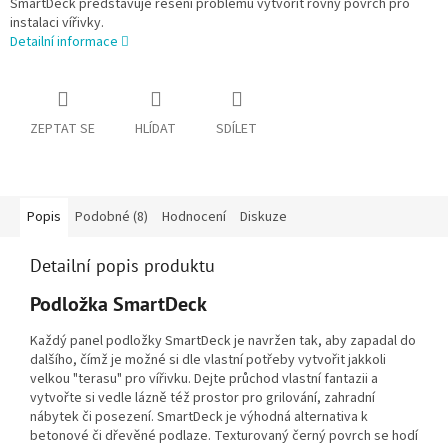
SmartDeck představuje řešení problému vytvořit rovný povrch pro
instalaci vířivky.
Detailní informace
ZEPTAT SE
HLÍDAT
SDÍLET
Popis
Podobné (8)
Hodnocení
Diskuze
Detailní popis produktu
Podložka SmartDeck
Každý panel podložky SmartDeck je navržen tak, aby zapadal do
dalšího, čímž je možné si dle vlastní potřeby vytvořit jakkoli
velkou "terasu" pro vířivku. Dejte průchod vlastní fantazii a
vytvořte si vedle lázně též prostor pro grilování, zahradní
nábytek či posezení. SmartDeck je výhodná alternativa k
betonové či dřevěné podlaze. Texturovaný černý povrch se hodí