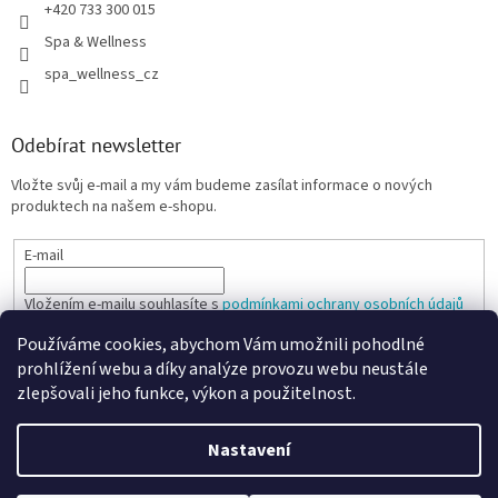
+420 733 300 015
Spa & Wellness
spa_wellness_cz
Odebírat newsletter
Vložte svůj e-mail a my vám budeme zasílat informace o nových
produktech na našem e-shopu.
E-mail
Vložením e-mailu souhlasíte s
podmínkami ochrany osobních údajů
Používáme cookies, abychom Vám umožnili pohodlné
PŘIHLÁSIT SE
prohlížení webu a díky analýze provozu webu neustále
zlepšovali jeho funkce, výkon a použitelnost.
Nastavení
Vytvořil Shoptet