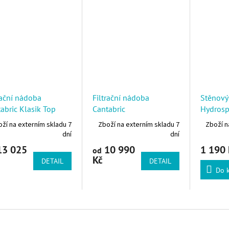
rační nádoba
Filtrační nádoba
Stěnový
abric Klasik Top
Cantabric
Hydrosp
ží na externím skladu 7
Zboží na externím skladu 7
Zboží n
dní
dní
3 025
10 990
1 190 
od
Kč
DETAIL
DETAIL
Do 