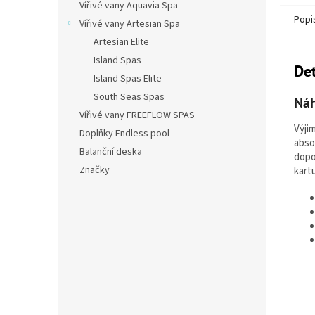
Vířivé vany Aquavia Spa
Popi
Vířivé vany Artesian Spa
Artesian Elite
Island Spas
Det
Island Spas Elite
South Seas Spas
Náh
Vířivé vany FREEFLOW SPAS
Výji
Doplňky Endless pool
abso
Balanční deska
dopo
Značky
kartu