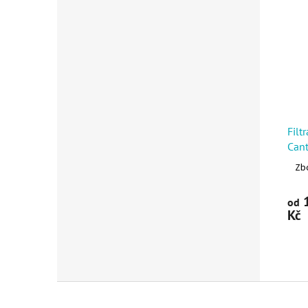
Filt
Cant
Zbo
1
od
Kč
Zápatí