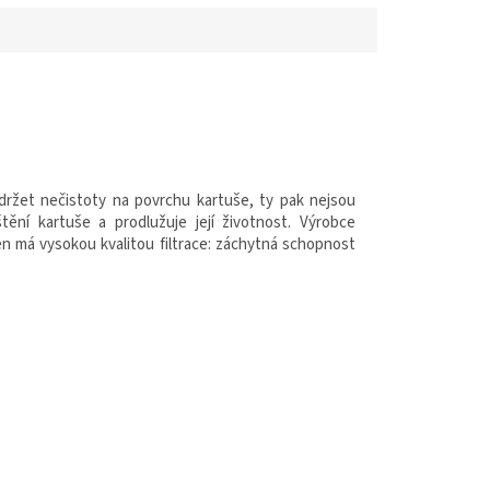
držet nečistoty na povrchu kartuše, ty pak nejsou
tění kartuše a prodlužuje její životnost. Výrobce
en má vysokou kvalitou filtrace: záchytná schopnost