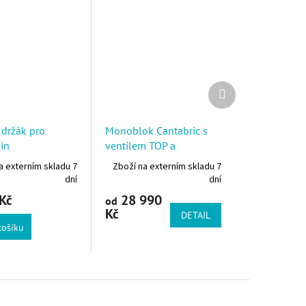
Další produkt
 držák pro
Monoblok Cantabric s
in
ventilem TOP a
čerpadlem Victoria Plus
a externím skladu 7
Zboží na externím skladu 7
Silent
dní
dní
Kč
28 990
od
Kč
DETAIL
košíku