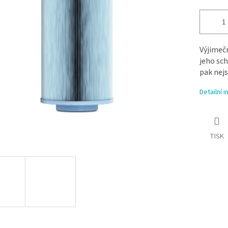
Výjimeč
jeho sch
pak nejs
Detailní 
TISK