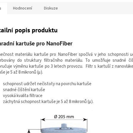
s
Hodnocení
Diskuze
ailní popis produktu
radní kartuše pro NanoFiber
mečnost materiálu kartuše pro NanoFiber spočívá v jeho schopnosti u
rbovány do struktury filtračního materiálu. To umožňuje snadné čiš
ručuje výměnu kartuše po 3 letech provozu. Filtr s kartuší z nanovlák
še je 5 až 8 mikronů (µ).
schopnost udržet nečistoty na povrchu kartuše
snadné čištění kartuše
vysoká kvalita filtrace
záchytná schopnost kartuše je 5 až 8 mikronů (µ).