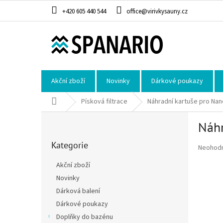
Přejít na obsah
+420 605 440 544
office@virivkysauny.cz
Akční zboží
Novinky
Dárkové poukazy
Domů
Písková filtrace
Náhradní kartuše pro Nan
Postranní panel
Náhr
Přeskočit kategorie
Kategorie
Průměrné
Neohod
Akční zboží
Novinky
Dárková balení
Dárkové poukazy
Doplňky do bazénu