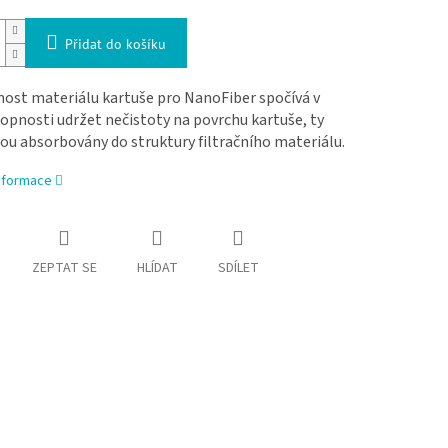
Přidat do košíku
nost materiálu kartuše pro NanoFiber spočívá v
opnosti udržet nečistoty na povrchu kartuše, ty
ou absorbovány do struktury filtračního materiálu.
informace
ZEPTAT SE
HLÍDAT
SDÍLET