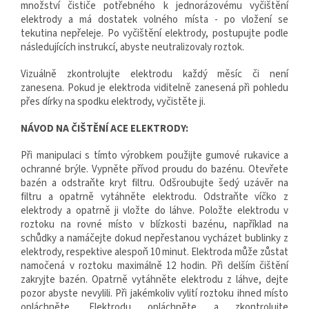
množství čističe potřebného k jednorázovému vyčištění
elektrody a má dostatek volného místa - po vložení se
tekutina nepřeleje. Po vyčištění elektrody, postupujte podle
následujících instrukcí, abyste neutralizovaly roztok.
Vizuálně zkontrolujte elektrodu každý měsíc či není
zanesena. Pokud je elektroda viditelně zanesená při pohledu
přes dírky na spodku elektrody, vyčistěte ji.
NÁVOD NA ČIŠTĚNÍ ACE ELEKTRODY:
Při manipulaci s tímto výrobkem použijte gumové rukavice a
ochranné brýle. Vypněte přívod proudu do bazénu. Otevřete
bazén a odstraňte kryt filtru. Odšroubujte šedý uzávěr na
filtru a opatrně vytáhněte elektrodu. Odstraňte víčko z
elektrody a opatrně ji vložte do láhve. Položte elektrodu v
roztoku na rovné místo v blízkosti bazénu, například na
schůdky a namáčejte dokud nepřestanou vycházet bublinky z
elektrody, respektive alespoň 10 minut. Elektroda může zůstat
namočená v roztoku maximálně 12 hodin. Při delším čištění
zakryjte bazén. Opatrně vytáhněte elektrodu z láhve, dejte
pozor abyste nevylili. Při jakémkoliv vylití roztoku ihned místo
opláchněte. Elektrodu opláchněte a zkontrolujte