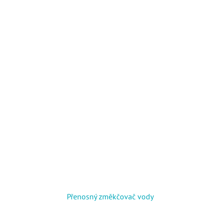
Přenosný změkčovač vody