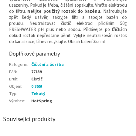
usazeniny. Pokud je třeba, čištění zopakujte. Vraťte elektrodu
do filtru.
Nelijte použitý roztok do bazénu.
Našroubujte
zpět šedý uzávěr, zakryjte filtr a zapojte bazén do
proudu. Neutralizovat čistič elektrod přidáním 50g
FRESHWATER pH plus nebo sodou. Přidávejte po lžičkách
dokud roztok nepřestane pěnit. Vylijte neutralizován roztok
do kanalizace, láhev recyklujte.
Obsah balení 355 ml.
Doplňkové parametry
Kategorie
:
Čištění a údržba
EAN
:
77139
Druh
:
Čistič
Objem
:
0.355l
Typ
:
Tekutý
Výrobce
:
HotSpring
Související produkty