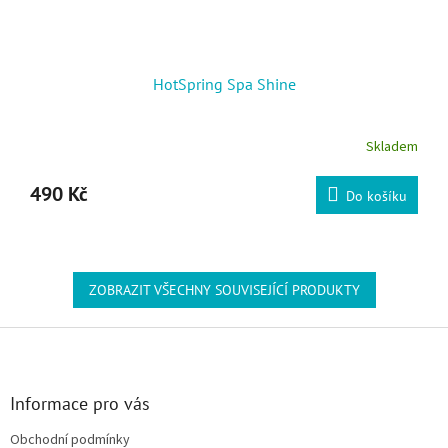
HotSpring Spa Shine
Skladem
490 Kč
Do košíku
ZOBRAZIT VŠECHNY SOUVISEJÍCÍ PRODUKTY
Zápatí
Informace pro vás
Obchodní podmínky