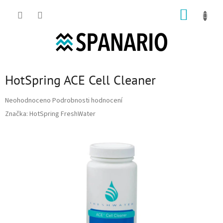
Přejít na obsah
NÁKUP
HotSpring ACE Cell Cleaner
Průměrné hodnocení produktu je 0,0 z 5 hvězdiček.
Neohodnoceno
Podrobnosti hodnocení
Značka:
HotSpring FreshWater