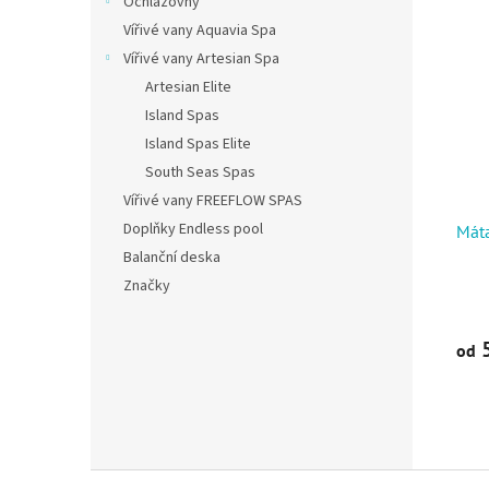
Ochlazovny
Vířivé vany Aquavia Spa
Vířivé vany Artesian Spa
Artesian Elite
Island Spas
Island Spas Elite
South Seas Spas
Vířivé vany FREEFLOW SPAS
Doplňky Endless pool
Máta
Balanční deska
Značky
5
od
Zápatí