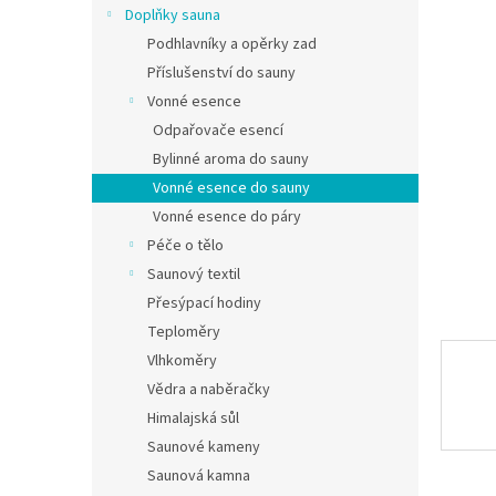
Doplňky sauna
Podhlavníky a opěrky zad
Příslušenství do sauny
Vonné esence
Odpařovače esencí
Bylinné aroma do sauny
Vonné esence do sauny
Vonné esence do páry
Péče o tělo
Saunový textil
Přesýpací hodiny
Teploměry
Vlhkoměry
Vědra a naběračky
Himalajská sůl
Saunové kameny
Saunová kamna