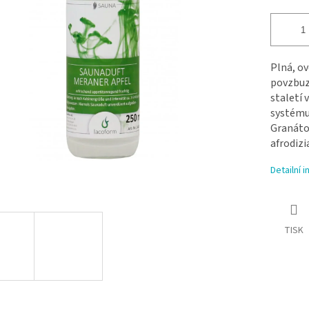
Plná, ov
povzbuze
staletí 
systému,
Granátov
afrodizi
Detailní 
TISK