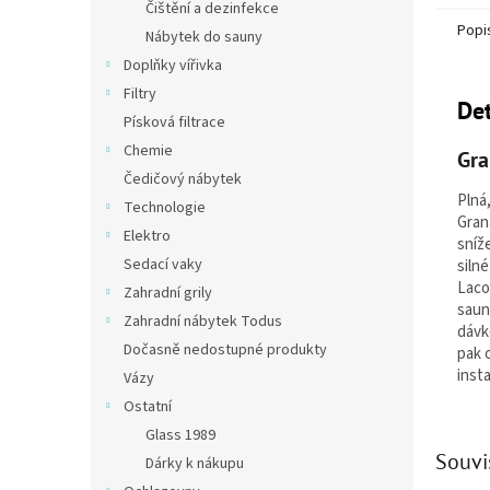
Čištění a dezinfekce
Popi
Nábytek do sauny
Doplňky vířivka
Filtry
Det
Písková filtrace
Chemie
Gra
Čedičový nábytek
Plná
Technologie
Gran
Elektro
sníž
Sedací vaky
siln
Laco
Zahradní grily
saun
Zahradní nábytek Todus
dávk
Dočasně nedostupné produkty
pak 
inst
Vázy
Ostatní
Glass 1989
Souvi
Dárky k nákupu