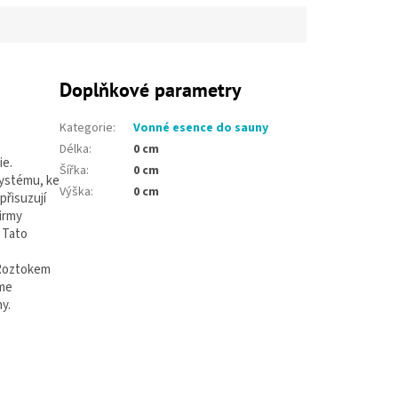
Doplňkové parametry
Kategorie
:
Vonné esence do sauny
Délka
:
0 cm
ie.
Šířka
:
0 cm
systému, ke
Výška
:
0 cm
přisuzují
firmy
 Tato
 Roztokem
eme
y.