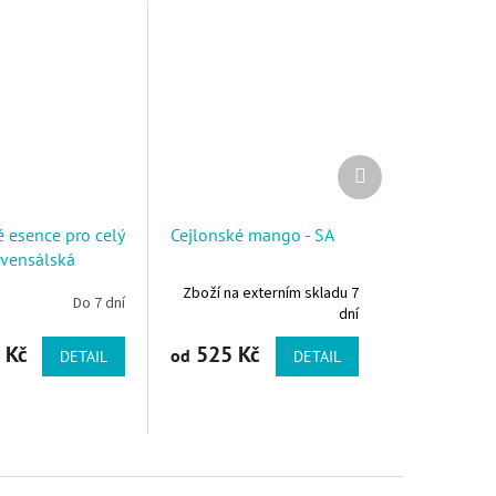
Další produkt
 esence pro celý
Cejlonské mango - SA
ovensálská
le
Zboží na externím skladu 7
Do 7 dní
dní
 Kč
525 Kč
od
DETAIL
DETAIL