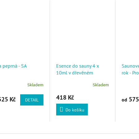
 peprná - SA
Esence do sauny 4 x
Saunové
10ml v dřevěném
rok - Pr
stojanu
levandu
Skladem
Skladem
418 Kč
25 Kč
575
od
DETAIL
Do košíku