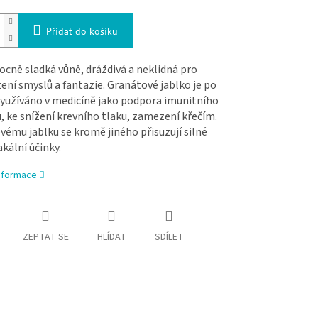
Přidat do košíku
ocně sladká vůně, dráždivá a neklidná pro
ní smyslů a fantazie. Granátové jablko je po
využíváno v medicíně jako podpora imunitního
 ke snížení krevního tlaku, zamezení křečím.
ému jablku se kromě jiného přisuzují silné
akální účinky.
informace
ZEPTAT SE
HLÍDAT
SDÍLET