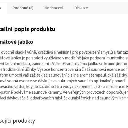
s
Podobné (8)
Hodnocení
Diskuze
ailní popis produktu
nátové jablko
, ovocně sladká vůně, dráždivá a neklidná pro povzbuzení smyslů a fantaz
átové jablko je po staletí využíváno v medicíně jako podpora imunitního 
ení krevního tlaku, zamezení křečím. Granátovému jablku se kromě jiného 
é afrodiziakální účinky. Vysoce koncentrovaná a čistá saunová esence od 
form umocní váš zážitek ze saunování o silné aromaterapeutické zážitky.
ová vonná esence se dávkuje v soukromých saunách optimálně pomocí
ovacího vědra, kdy do každého litru vody nakapeme cca 3 - 5 ml esence.
opatrně poléváme saunové kameny. Ve veřejných provozech doporučuj
alaci dávkovače či odpařovacích mističek umístěných nad saunovými kamn
sející produkty