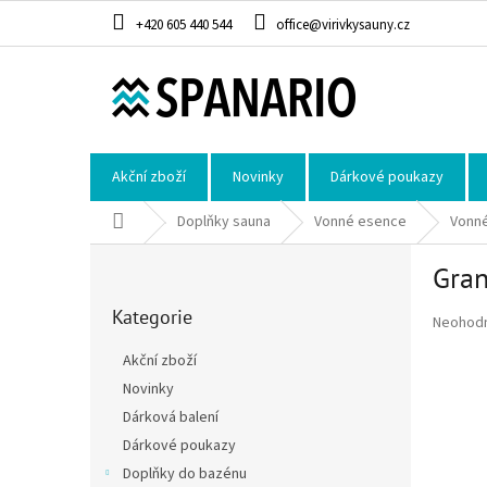
Přejít na obsah
+420 605 440 544
office@virivkysauny.cz
Akční zboží
Novinky
Dárkové poukazy
Domů
Doplňky sauna
Vonné esence
Vonné
Postranní panel
Gran
Přeskočit kategorie
Kategorie
Průměrné
Neohod
Akční zboží
Novinky
Dárková balení
Dárkové poukazy
Doplňky do bazénu