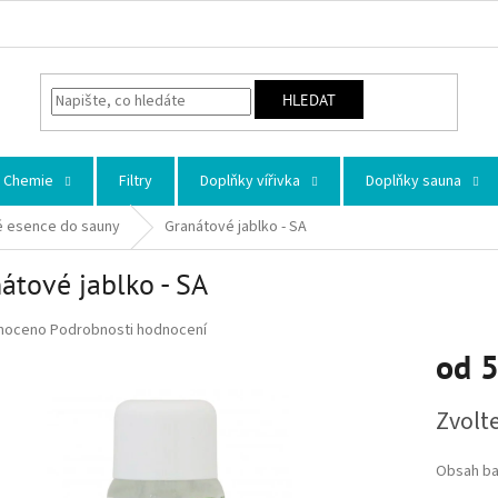
HLEDAT
Chemie
Filtry
Doplňky vířivka
Doplňky sauna
 esence do sauny
Granátové jablko - SA
átové jablko - SA
 hodnocení produktu je 0,0 z 5 hvězdiček.
noceno
Podrobnosti hodnocení
od
5
Měrná ce
Zvolt
Obsah ba