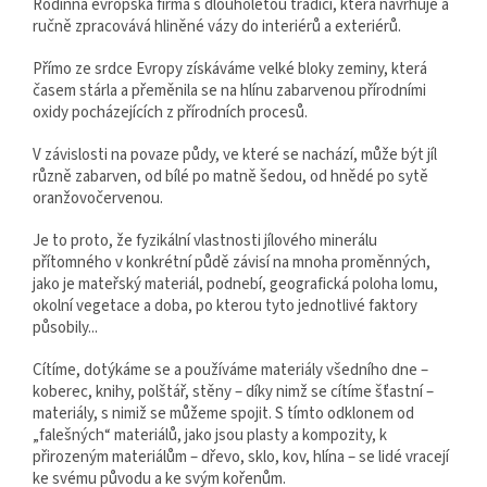
Rodinná evropská firma s dlouholetou tradicí, která navrhuje a
ručně zpracovává hliněné vázy do interiérů a exteriérů.
Přímo ze srdce Evropy získáváme velké bloky zeminy, která
časem stárla a přeměnila se na hlínu zabarvenou přírodními
oxidy pocházejících z přírodních procesů.
V závislosti na povaze půdy, ve které se nachází, může být jíl
různě zabarven, od bílé po matně šedou, od hnědé po sytě
oranžovočervenou.
Je to proto, že fyzikální vlastnosti jílového minerálu
přítomného v konkrétní půdě závisí na mnoha proměnných,
jako je mateřský materiál, podnebí, geografická poloha lomu,
okolní vegetace a doba, po kterou tyto jednotlivé faktory
působily...
Cítíme, dotýkáme se a používáme materiály všedního dne –
koberec, knihy, polštář, stěny – díky nimž se cítíme šťastní –
materiály, s nimiž se můžeme spojit. S tímto odklonem od
„falešných“ materiálů, jako jsou plasty a kompozity, k
přirozeným materiálům – dřevo, sklo, kov, hlína – se lidé vracejí
ke svému původu a ke svým kořenům.