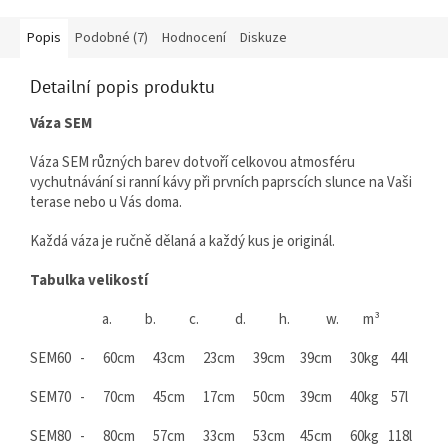
Popis
Podobné (7)
Hodnocení
Diskuze
Detailní popis produktu
Váza SEM
Váza SEM různých barev dotvoří celkovou atmosféru
vychutnávání si ranní kávy při prvních paprscích slunce na Vaši
terase nebo u Vás doma.
Každá váza je ručně dělaná a každý kus je originál.
Tabulka velikostí
a. b. c. d. h. w.
m³
SEM60 - 60cm 43cm 23cm 39cm 39cm 30kg 44l
SEM70 - 70cm 45cm 17cm 50cm 39cm 40kg 57l
SEM80 - 80cm 57cm 33cm 53cm 45cm 60kg 118l