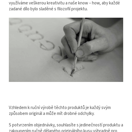
využíváme veškerou kreativitu a naše know – how, aby každé
zadané dílo bylo sladěné s filozofií projektu.
Vzhledem k ruční výrobě těchto produktů je každý svým
způsobem originál a může mít drobné odchylky.
S potvrzením objednávky, souhlasíte s jedinečností produktu a
zakoupením ručně dělaného originálního kusu výhradně pro