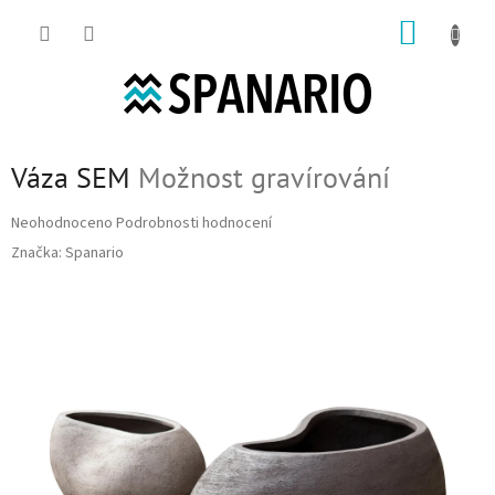
Přejít na obsah
NÁKUP
Váza SEM
Možnost gravírování
Průměrné hodnocení produktu je 0,0 z 5 hvězdiček.
Neohodnoceno
Podrobnosti hodnocení
Značka:
Spanario