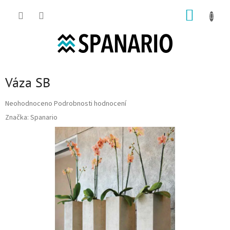
Přejít na obsah
NÁKUP
Váza SB
Průměrné hodnocení produktu je 0,0 z 5 hvězdiček.
Neohodnoceno
Podrobnosti hodnocení
Značka:
Spanario