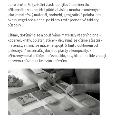
Je to proto, že fyzikální vlastnosti jílového minerálu
přítomného v konkrétní půdě závisí na mnoha proměnných,
jako je mateřský materiál, podnebí, geografická poloha lomu,
okolní vegetace a doba, po kterou tyto jednotlivé faktory
působily...
Cítíme, dotýkáme se a používáme materiály všedního dne –
koberec, knihy, polštář, stěny – díky nimž se cítíme šťastní –
materiály, s nimiž se můžeme spojit. S tímto odklonem od
„falešných“ materiálů, jako jsou plasty a kompozity, k
přirozeným materiálům – dřevo, sklo, kov, hlína – se lidé vracejí
ke svému původu a ke svým kořenům.