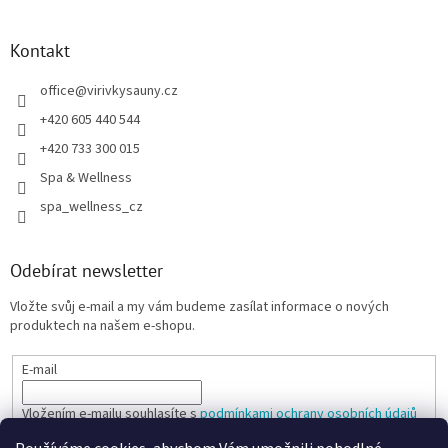
Kontakt
office
@
virivkysauny.cz
+420 605 440 544
+420 733 300 015
Spa & Wellness
spa_wellness_cz
Odebírat newsletter
Vložte svůj e-mail a my vám budeme zasílat informace o nových
produktech na našem e-shopu.
E-mail
Vložením e-mailu souhlasíte s
podmínkami ochrany osobních údajů