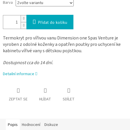
Barva
Přidat do košíku
Termokryt pro vířivou vanu Dimension one Spas Venture je
vyroben z odolné koženky a opatřen poutky pro uchycení ke
kabinetu vířivé vany s dětskou pojistkou.
Dostupnost cca do 14 dní.
Detailní informace
ZEPTAT SE
HLÍDAT
SDÍLET
Popis
Hodnocení
Diskuze