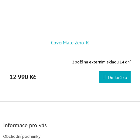
CoverMate Zero-R
Zboží na externím skladu 14 dní
12 990 Kč
Do košíku
Zápatí
Informace pro vás
Obchodní podmínky