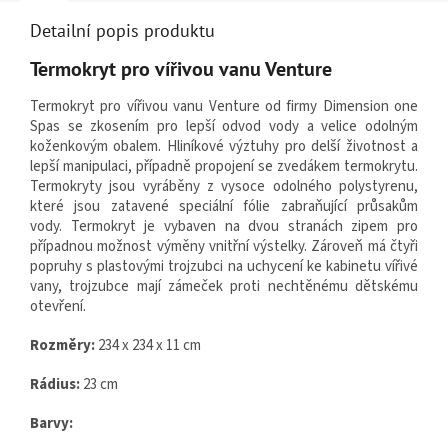
Detailní popis produktu
Termokryt pro vířivou vanu Venture
Termokryt pro vířivou vanu Venture od firmy Dimension one
Spas se zkosením pro lepší odvod vody a velice odolným
koženkovým obalem. Hliníkové výztuhy pro delší životnost a
lepší manipulaci, případně propojení se zvedákem termokrytu.
Termokryty jsou vyráběny z vysoce odolného polystyrenu,
které jsou zatavené speciální fólie zabraňující průsakům
vody. Termokryt je vybaven na dvou stranách zipem pro
případnou možnost výměny vnitřní výstelky. Zároveň má čtyři
popruhy s plastovými trojzubci na uchycení ke kabinetu vířivé
vany, trojzubce mají zámeček proti nechtěnému dětskému
otevření.
Rozměry:
234 x 234 x 11 cm
Rádius:
23 cm
Barvy: