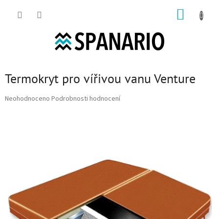
Přejít na obsah
NÁKUP
Termokryt pro vířivou vanu Venture
Průměrné hodnocení produktu je 0,0 z 5 hvězdiček.
Neohodnoceno
Podrobnosti hodnocení