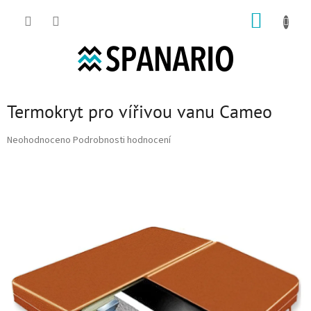
Přejít na obsah
NÁKUP
Termokryt pro vířivou vanu Cameo
Průměrné hodnocení produktu je 0,0 z 5 hvězdiček.
Neohodnoceno
Podrobnosti hodnocení