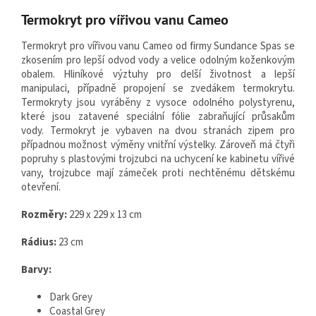
Termokryt pro vířivou vanu Cameo
Termokryt pro vířivou vanu Cameo od firmy Sundance Spas se
zkosením pro lepší odvod vody a velice odolným koženkovým
obalem. Hliníkové výztuhy pro delší životnost a lepší
manipulaci, případně propojení se zvedákem termokrytu.
Termokryty jsou vyráběny z vysoce odolného polystyrenu,
které jsou zatavené speciální fólie zabraňující průsakům
vody. Termokryt je vybaven na dvou stranách zipem pro
případnou možnost výměny vnitřní výstelky. Zároveň má čtyři
popruhy s plastovými trojzubci na uchycení ke kabinetu vířivé
vany, trojzubce mají zámeček proti nechtěnému dětskému
otevření.
Rozměry:
229 x 229 x 13 cm
Rádius:
23 cm
Barvy:
Dark Grey
Coastal Grey