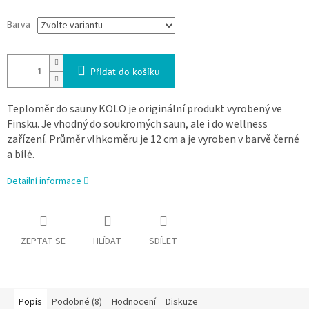
Barva
Přidat do košíku
Teploměr do sauny KOLO je originální produkt vyrobený ve
Finsku. Je vhodný do soukromých saun, ale i do wellness
zařízení. Průměr vlhkoměru je 12 cm a je vyroben v barvě černé
a bílé.
Detailní informace
ZEPTAT SE
HLÍDAT
SDÍLET
Popis
Podobné (8)
Hodnocení
Diskuze