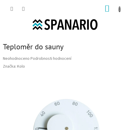
Přejít na obsah
NÁKUP
Teploměr do sauny
Průměrné hodnocení produktu je 0,0 z 5 hvězdiček.
Neohodnoceno
Podrobnosti hodnocení
Značka:
Kolo