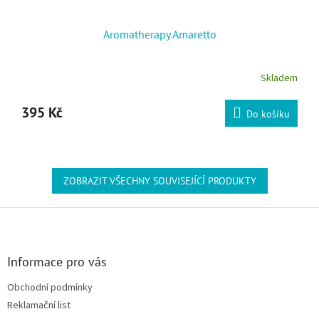
Aromatherapy Amaretto
Skladem
395 Kč
Do košíku
ZOBRAZIT VŠECHNY SOUVISEJÍCÍ PRODUKTY
Zápatí
Informace pro vás
Obchodní podmínky
Reklamační list