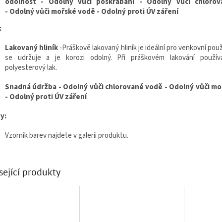
odolnost -
Odolný vůči poškrábání - Odolný vůči chloro
- Odolný vůči mořské vodě - Odolný proti ÚV záření
:
Lakovaný hliník
-
Práškově lakovaný hliník je ideální pro venkovní pou
se udržuje a je korozi odolný.
Při práškovém lakování použí
polyesterový lak.
Snadná údržba - Odolný vůči chlorované vodě - Odolný vůči m
- Odolný proti ÚV záření
y:
Vzorník barev najdete v galerii produktu.
sející produkty