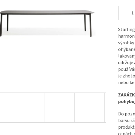
Starling
harmonii
výrobky 
ohýbane
lakovaný
udržuje 
používá
je zhot
nebo ker
ZAKÁZK
pohybuj
Do pozn
barvu rá
produktu
cenách 