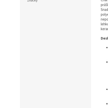
Char
Značky
prás
Snad
poly
nepo
lehk
kera
Desk