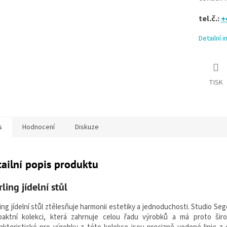
tel.č.:
+
Detailní 
TISK
s
Hodnocení
Diskuze
ailní popis produktu
rling jídelní stůl
ing jídelní stůl
ztělesňuje harmonii estetiky a jednoduchosti. Studio Seg
aktní kolekci, která zahrnuje celou řadu výrobků a má proto široké