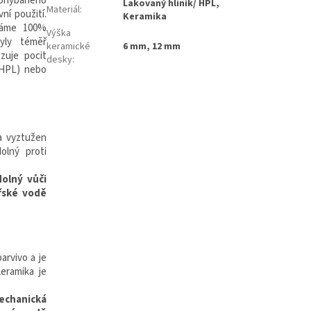
ohýbaného
Lakovaný hliník/ HPL,
Materiál
:
ní použití.
Keramika
váme 100%
Výška
y téměř
keramické
6 mm, 12 mm
ozuje pocit
desky
:
(HPL) nebo
a vyztužen
olný proti
olný vůči
řské vodě
barvivo a je
Keramika je
echanická