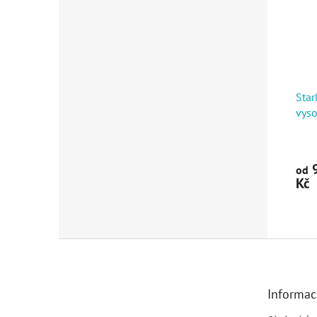
Star
vys
9
od
Kč
Zápatí
Informac