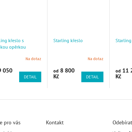
ling křeslo s
Starling křeslo
Starling
okou opěrkou
Na dotaz
Na dotaz
 050
8 800
11 
od
od
Kč
Kč
DETAIL
DETAIL
e pro vás
Kontakt
Odebírat