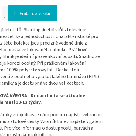
Přidat do košíku
 jídelní stůl
Starling jídelní stůl
ztělesňuje
 estetiky a jednoduchosti.
Charakteristické pro
z této kolekce jsou precizně vedené linie z
́ho práškově lakovaného hliníku. Práškově
 hliník je ideální pro venkovní použití. Snadno se
a je korozi odolný.
Při práškovém lakování
me 100% polyesterový lak.
Deska stolu
ovená z odolného vysokotlakého laminátu (HPL)
amiky a je dostupná ve dvou velikostech.
OVÁ VÝROBA -
Dodací lhůta se aktuálně
e mezi 10-12 týdny.
ámky v objednávce nám prosím napište vybranou
mu a stolové desky. Vzorník barev najdete v galerii
. Pro více informací o dostupnosti, barvách a
nás prosím kontaktujte na: