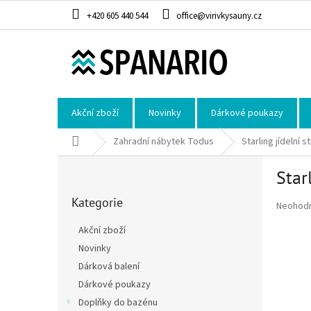
Přejít na obsah
+420 605 440 544
office@virivkysauny.cz
Akční zboží
Novinky
Dárkové poukazy
Domů
Zahradní nábytek Todus
Starling jídelní st
Postranní panel
Star
Přeskočit kategorie
Kategorie
Průměrné
Neohod
Akční zboží
Novinky
Dárková balení
Dárkové poukazy
Doplňky do bazénu