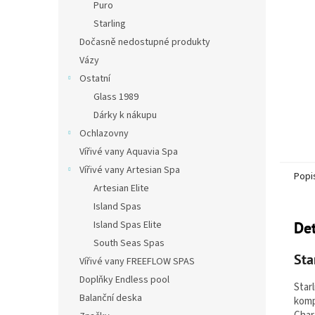
Puro
Starling
Dočasně nedostupné produkty
Vázy
Ostatní
Glass 1989
Dárky k nákupu
Ochlazovny
Vířivé vany Aquavia Spa
Vířivé vany Artesian Spa
Popi
Artesian Elite
Island Spas
Island Spas Elite
Det
South Seas Spas
Sta
Vířivé vany FREEFLOW SPAS
Doplňky Endless pool
Starl
Balanční deska
komp