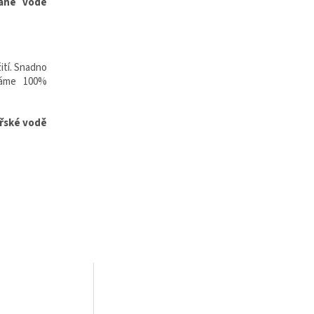
vané vodě
žití. Snadno
váme 100%
ořské vodě