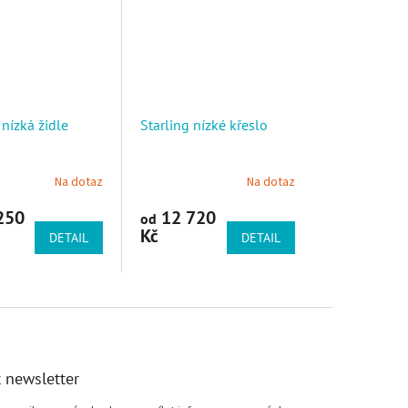
 nízká židle
Starling nízké křeslo
Na dotaz
Na dotaz
250
12 720
od
Kč
DETAIL
DETAIL
 newsletter