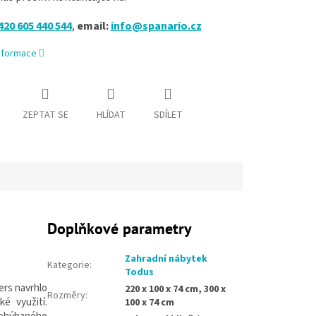
420 605 440 544
,
email:
info@spanario.cz
informace
ZEPTAT SE
HLÍDAT
SDÍLET
Doplňkové parametry
Zahradní nábytek
Kategorie
:
Todus
ers navrhlo
220 x 100 x 74 cm, 300 x
Rozměry
:
 využití.
100 x 74 cm