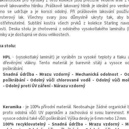
akteristické pro výrobky z této kolekce jsou precizně vedené linie z 
̌kově lakovaného hliníku .
Práškově lakovaný hliník je ideální pro venkov
no se udržuje a je korozi odolný.
Při práškovém lakování použí
esterový lak.
Všechny svary jsou důmyslně ukryty tak, aby byl
střehnutelné. Subtilní kostra všech prvků z kolekce Starling nav
osti. Deska stolu je zhotovená z odolného vysokotlakého laminátu 
miky a je dostupná ve dvou velikostech.
a stolu:
HPL
- (vysokotlaký laminát) je vyráběn za vysoké teploty a tlaku 
dřevěnými vlákny. Tento materiál je barevně stálý a vysoce od
poškrábání.
Snadná údržba - Mrazu vzdorný - Mechanická odolnost -
Od
poškrábání - Odolný vůči chlorované vodě - Odolný vůči mo
- Odolný proti ÚV záření -
Nárazu vzdorný
Keramika
- je 100% přírodní materiál. Neobsahuje žádné organické 
proto odolná vůči UV paprskům a zachovává si svou barevnost. 
vysoce odolná také vůči poškrábání. Výška desky je 6 mm nebo 12 mm.
100% recyklovatelný - Snadná údržba - Mrazu vzdorný - M