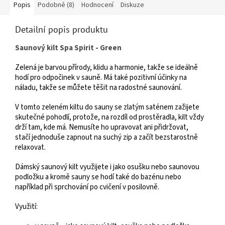
Popis
Podobné (8)
Hodnocení
Diskuze
Detailní popis produktu
Saunový kilt Spa Spirit - Green
Zelená je barvou přírody, klidu a harmonie, takže se ideálně
hodí pro odpočinek v sauně. Má také pozitivní účinky na
náladu, takže se můžete těšit na radostné saunování.
V tomto zeleném kiltu do sauny se zlatým saténem zažijete
skutečné pohodlí, protože, na rozdíl od prostěradla, kilt vždy
drží tam, kde má. Nemusíte ho upravovat ani přidržovat,
stačí jednoduše zapnout na suchý zip a začít bezstarostně
relaxovat.
Dámský saunový kilt využijete i jako osušku nebo saunovou
podložku a kromě sauny se hodí také do bazénu nebo
například při sprchování po cvičení v posilovně.
Využití: