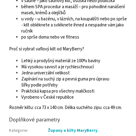
v sauně – jako saunový kilt, osuška nebo podložka
během SPA procedur a masáží – pro pohodlné nanášení
masek, krémů a olejíčků
u vody – u bazénu, v lázních, na koupališti nebo po sprše
- kilt obléknete a svléknete ihned a nespadne vám jako
ručník
po sprše doma nebo ve fitness
Proč si vybrat vaflový kilt od MaryBerry?
Lehký a prodyšný materiál ze 100% bavlny
Má vysokou savost a je rychleschnoucí
Jedna univerzální velikost
Zapínání na suchý zip a pevná guma pro úpravu
šířky podle potřeby
Praktická kapsa pro všechny maličkosti
Vyrobeno v České republice
Rozměr kiltu: cca 73 x 140 cm. Délka suchého zipu: cca 49 cm.
Doplňkové parametry
Kategorie
:
Župany a kilty MaryBerry