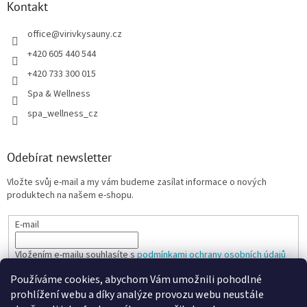
Kontakt
office
@
virivkysauny.cz
+420 605 440 544
+420 733 300 015
Spa & Wellness
spa_wellness_cz
Odebírat newsletter
Vložte svůj e-mail a my vám budeme zasílat informace o nových
produktech na našem e-shopu.
E-mail
Vložením e-mailu souhlasíte s
podmínkami ochrany osobních údajů
Používáme cookies, abychom Vám umožnili pohodlné
PŘIHLÁSIT SE
prohlížení webu a díky analýze provozu webu neustále