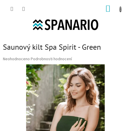
Přejít na obsah
NÁKUP
Saunový kilt Spa Spirit - Green
Průměrné hodnocení produktu je 0,0 z 5 hvězdiček.
Neohodnoceno
Podrobnosti hodnocení