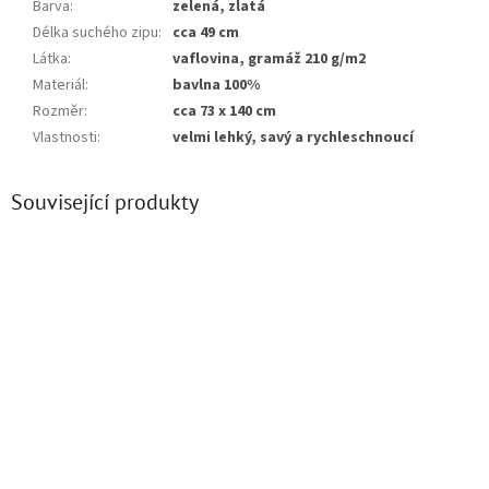
Barva
:
zelená, zlatá
Délka suchého zipu
:
cca 49 cm
Látka
:
vaflovina, gramáž 210 g/m2
Materiál
:
bavlna 100%
Rozměr
:
cca 73 x 140 cm
Vlastnosti
:
velmi lehký, savý a rychleschnoucí
Související produkty