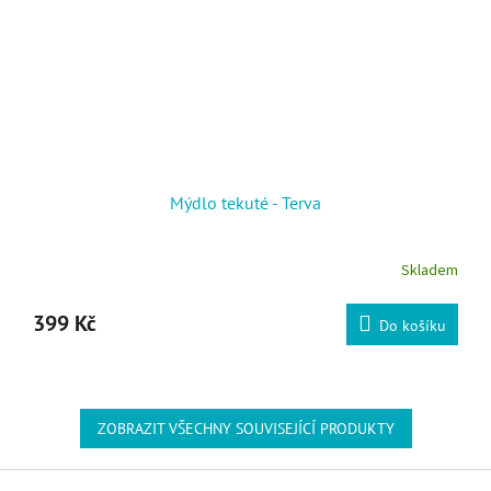
Mýdlo tekuté - Terva
Skladem
399 Kč
Do košíku
ZOBRAZIT VŠECHNY SOUVISEJÍCÍ PRODUKTY
Zápatí