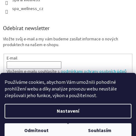
spa_wellness_cz
Odebírat newsletter
Vložte svůj e-mail a my vám budeme zasílat informace o nových
produktech na našem e-shopu.
E-mail
Vložením e-mailu souhlasíte s
podmínkami ochrany osobních údajů
Používáme cookies, abychom Vám umožnili pohodlné
PŘIHLÁSIT SE
prohlížení webu a díky analýze provozu webu neustále
zlepšovali jeho funkce, výkon a použitelnost.
Nastavení
Vytvořil Shoptet
Odmítnout
Souhlasím
Copyright 2026
SPANARIO
. Všechna práva vyhrazena.