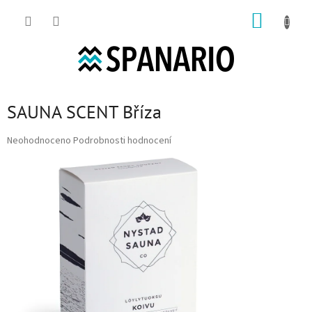
Přejít na obsah
NÁKUP
SAUNA SCENT Bříza
Průměrné hodnocení produktu je 0,0 z 5 hvězdiček.
Neohodnoceno
Podrobnosti hodnocení