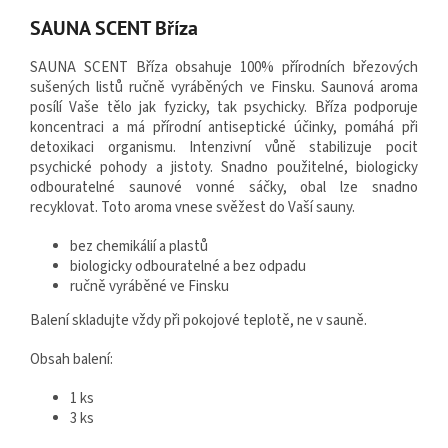
SAUNA SCENT Bříza
SAUNA SCENT Bříza obsahuje 100% přírodních březových
sušených listů ručně vyráběných ve Finsku. Saunová aroma
posílí Vaše tělo jak fyzicky, tak psychicky. Bříza podporuje
koncentraci a má přírodní antiseptické účinky, pomáhá při
detoxikaci organismu. Intenzivní vůně stabilizuje pocit
psychické pohody a jistoty. Snadno použitelné, biologicky
odbouratelné saunové vonné sáčky, obal lze snadno
recyklovat. Toto aroma vnese svěžest do Vaší sauny.
bez chemikálií a plastů
biologicky odbouratelné a bez odpadu
ručně vyráběné ve Finsku
Balení skladujte vždy při pokojové teplotě, ne v sauně.
Obsah balení:
1 ks
3 ks