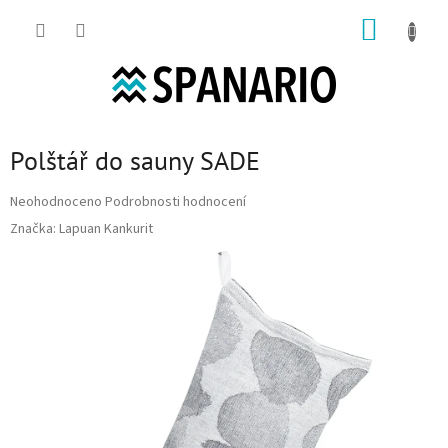
Přejít na obsah
NÁKUP
Polštář do sauny SADE
Průměrné hodnocení produktu je 0,0 z 5 hvězdiček.
Neohodnoceno
Podrobnosti hodnocení
Značka:
Lapuan Kankurit