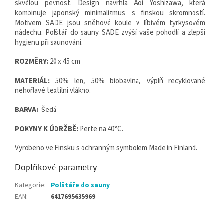
skvělou pevnost. Design navrhla Aoi Yoshizawa, která
kombinuje japonský minimalizmus s finskou skromností.
Motivem SADE jsou sněhové koule v líbivém tyrkysovém
nádechu. Polštář do sauny SADE zvýší vaše pohodlí a zlepší
hygienu při saunování.
ROZMĚRY:
20 x 45 cm
MATERIÁL:
50% len, 50% biobavlna, výplň recyklované
nehořlavé textilní vlákno.
BARVA:
Šedá
POKYNY K ÚDRŽBĚ:
Perte na 40°C.
Vyrobeno ve Finsku s ochranným symbolem Made in Finland.
Doplňkové parametry
Kategorie
:
Polštáře do sauny
EAN
:
6417695635969