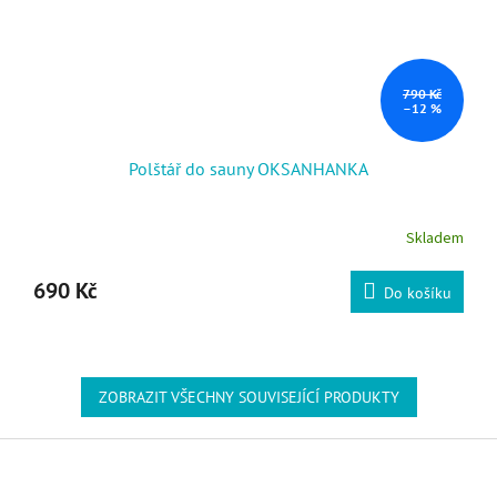
790 Kč
–12 %
Polštář do sauny OKSANHANKA
Skladem
690 Kč
Do košíku
ZOBRAZIT VŠECHNY SOUVISEJÍCÍ PRODUKTY
Zápatí