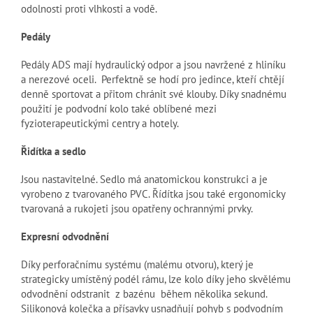
odolnosti proti vlhkosti a vodě.
Pedály
Pedály ADS mají hydraulický odpor a jsou navržené z hliníku
a nerezové oceli. Perfektně se hodí pro jedince, kteří chtějí
denně sportovat a přitom chránit své klouby. Díky snadnému
použití je podvodní kolo také oblíbené mezi
fyzioterapeutickými centry a hotely.
Řidítka a sedlo
Jsou nastavitelné. Sedlo má anatomickou konstrukci a je
vyrobeno z tvarovaného PVC. Řídítka jsou také ergonomicky
tvarovaná a rukojeti jsou opatřeny ochrannými prvky.
Expresní odvodnění
Díky perforačnímu systému (malému otvoru), který je
strategicky umístěný podél rámu, lze kolo díky jeho skvělému
odvodnění odstranit z bazénu během několika sekund.
Silikonová kolečka a přísavky usnadňují pohyb s podvodním