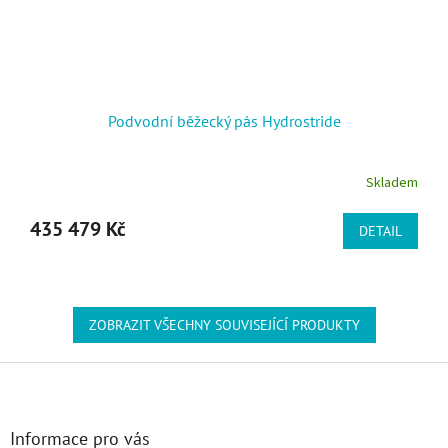
Podvodní běžecký pás Hydrostride
Skladem
435 479 Kč
DETAIL
ZOBRAZIT VŠECHNY SOUVISEJÍCÍ PRODUKTY
Zápatí
Informace pro vás