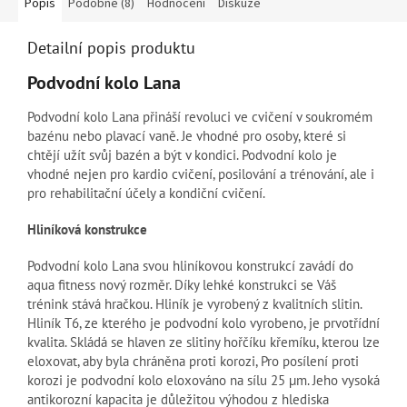
Popis
Podobné (8)
Hodnocení
Diskuze
Detailní popis produktu
Podvodní kolo Lana
Podvodní kolo Lana přináší revoluci ve cvičení v soukromém
bazénu nebo plavací vaně.
Je vhodné pro osoby, které si
chtějí užít svůj bazén a být v kondici. Podvodní kolo je
vhodné nejen pro kardio cvičení, posilování a trénování, ale i
pro rehabilitační účely a kondiční cvičení.
Hliníková konstrukce
Podvodní kolo Lana svou hliníkovou konstrukcí zavádí do
aqua fitness nový rozměr. Díky lehké konstrukci se Váš
trénink stává hračkou. Hliník je vyrobený z kvalitních slitin.
Hliník T6, ze kterého je podvodní kolo vyrobeno, je prvotřídní
kvalita. Skládá se hlaven ze slitiny hořčíku křemíku, kterou lze
eloxovat, aby byla chráněna proti korozi, Pro posílení proti
korozi je podvodní kolo eloxováno na sílu 25
μm. Jeho vysoká
antikorozní kapacita je důležitou výhodou z hlediska