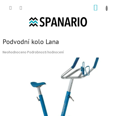
Přejít na obsah
NÁKUP
Podvodní kolo Lana
Průměrné hodnocení produktu je 0,0 z 5 hvězdiček.
Neohodnoceno
Podrobnosti hodnocení