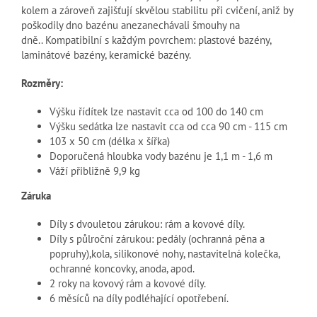
kolem a zároveň zajišťují skvělou stabilitu při cvičení, aniž by
poškodily dno bazénu a
nezanechávali šmouhy na
dně..
Kompatibilní s každým povrchem: plastové bazény,
laminátové bazény, keramické bazény.
Rozměry:
Výšku řídítek lze nastavit cca od 100 do 140 cm
Výšku sedátka lze nastavit cca od cca 90 cm - 115 cm
103 x 50 cm (délka x šířka)
Doporučená hloubka vody bazénu je 1,1 m - 1,6 m
Váží přibližně 9,9 kg
Záruka
Díly s dvouletou zárukou: rám a kovové díly.
Díly s půlroční zárukou: pedály (ochranná pěna a
popruhy),kola, silikonové nohy, nastavitelná kolečka,
ochranné koncovky, anoda, apod.
2 roky na kovový rám a kovové díly.
6 měsíců na díly podléhající opotřebení.