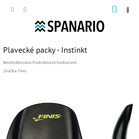
Přejít na obsah
NÁKUP
Plavecké packy - Instinkt
Průměrné hodnocení produktu je 0,0 z 5 hvězdiček.
Neohodnoceno
Podrobnosti hodnocení
Značka:
Finis