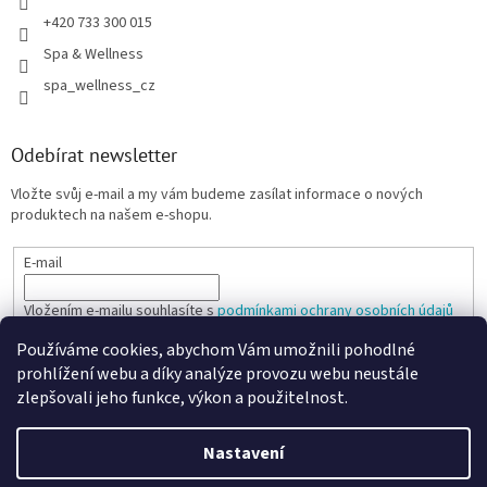
+420 733 300 015
Spa & Wellness
spa_wellness_cz
Odebírat newsletter
Vložte svůj e-mail a my vám budeme zasílat informace o nových
produktech na našem e-shopu.
E-mail
Vložením e-mailu souhlasíte s
podmínkami ochrany osobních údajů
Používáme cookies, abychom Vám umožnili pohodlné
PŘIHLÁSIT SE
prohlížení webu a díky analýze provozu webu neustále
zlepšovali jeho funkce, výkon a použitelnost.
Nastavení
Vytvořil Shoptet