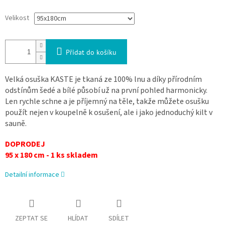
Velikost
Přidat do košíku
Velká osuška KASTE je tkaná ze 100% lnu a díky přírodním
odstínům šedé a bílé působí už na první pohled harmonicky.
Len rychle schne a je příjemný na těle, takže můžete osušku
použít nejen v koupelně k osušení, ale i jako jednoduchý kilt v
sauně.
DOPRODEJ
95 x 180 cm - 1 ks skladem
Detailní informace
ZEPTAT SE
HLÍDAT
SDÍLET