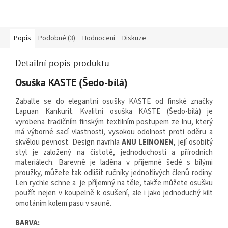
Popis
Podobné (3)
Hodnocení
Diskuze
Detailní popis produktu
Osuška KASTE (Šedo-bílá)
Zabalte se do elegantní osušky KASTE od finské značky
Lapuan Kankurit. Kvalitní osuška KASTE (Šedo-bílá) je
vyrobena tradičním finským textilním postupem ze lnu, který
má výborné sací vlastnosti, vysokou odolnost proti oděru a
skvělou pevnost. Design navrhla
ANU LEINONEN
, její osobitý
styl je založený na čistotě, jednoduchosti a přírodních
materiálech. Barevně je laděna v příjemné šedé s bílými
proužky, můžete tak odlišit ručníky jednotlivých členů rodiny.
Len rychle schne a je příjemný na těle, takže můžete osušku
použít nejen v koupelně k osušení, ale i jako jednoduchý kilt
omotáním kolem pasu v sauně.
BARVA: