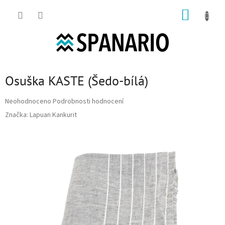
Přejít na obsah
NÁKUP
Osuška KASTE (Šedo-bílá)
Průměrné hodnocení produktu je 0,0 z 5 hvězdiček.
Neohodnoceno
Podrobnosti hodnocení
Značka:
Lapuan Kankurit