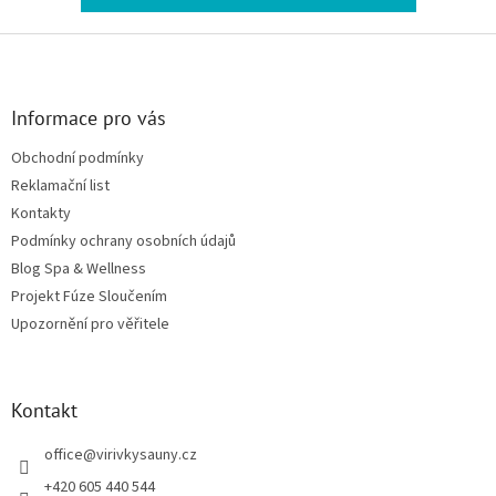
Zápatí
Informace pro vás
Obchodní podmínky
Reklamační list
Kontakty
Podmínky ochrany osobních údajů
Blog Spa & Wellness
Projekt Fúze Sloučením
Upozornění pro věřitele
Kontakt
office
@
virivkysauny.cz
+420 605 440 544