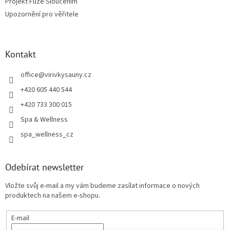
Projekt Fúze Sloučením
Upozornění pro věřitele
Kontakt
office
@
virivkysauny.cz
+420 605 440 544
+420 733 300 015
Spa & Wellness
spa_wellness_cz
Odebírat newsletter
Vložte svůj e-mail a my vám budeme zasílat informace o nových
produktech na našem e-shopu.
E-mail