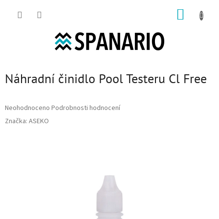
Přejít na obsah
NÁKUP
Náhradní činidlo Pool Testeru Cl Free
Průměrné hodnocení produktu je 0,0 z 5 hvězdiček.
Neohodnoceno
Podrobnosti hodnocení
Značka:
ASEKO