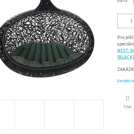
Barva
Pro ješt
speciál
NEST
,
B
[BLACK] 
ZAKÁZK
Detailní 
TISK