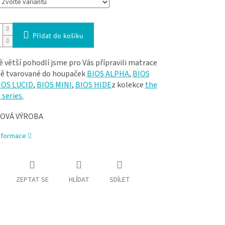
Přidat do košíku
ě větší pohodlí jsme pro Vás přípravili matrace
ně tvarované do houpaček
BIOS ALPHA
,
BIOS
IOS LUCID
,
BIOS MINI
,
BIOS HIDE
z kolekce
the
series.
OVÁ VÝROBA
informace
ZEPTAT SE
HLÍDAT
SDÍLET