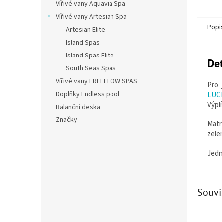
Vířivé vany Aquavia Spa
Vířivé vany Artesian Spa
Popi
Artesian Elite
Island Spas
Island Spas Elite
Det
South Seas Spas
Vířivé vany FREEFLOW SPAS
Pro 
Doplňky Endless pool
LUC
Výpl
Balanční deska
Značky
Matr
zele
Jedn
Souvi