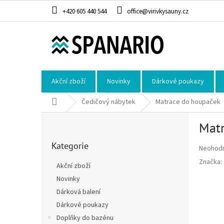
Přejít na obsah
+420 605 440 544
office@virivkysauny.cz
Akční zboží
Novinky
Dárkové poukazy
Domů
Čedičový nábytek
Matrace do houpaček
Postranní panel
Matr
Přeskočit kategorie
Kategorie
Průměrné
Neohod
Značka:
Akční zboží
Novinky
Dárková balení
Dárkové poukazy
Doplňky do bazénu