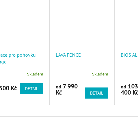
race pro pohovku
LAVA FENCE
BIOS A
nge
Skladem
Skladem
7 990
103
od
od
500 Kč
DETAIL
Kč
400 K
DETAIL