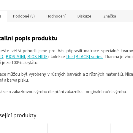
s
Podobné (8)
Hodnocení
Diskuze
Značka
ailní popis produktu
ještě větší pohodlí jsme pro Vás připravili matrace speciálně tvar
ID
,
BIOS MINI
,
BIOS HIDE
z kolekce
the [BLACK] series.
Tkanina je vhod
ň je ze 100% akrylátu.
ace můžou být vyrobeny v různých barvách a z různých materiálů. Nicm
ná a barva písku.
á se o zakázkovou výrobu dle přání zákazníka - originální ruční výroba.
sející produkty