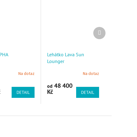
Další produkt
LPHA
Lehátko Lava Sun
Lounger
Na dotaz
Na dotaz
48 400
od
č
Kč
DETAIL
DETAIL