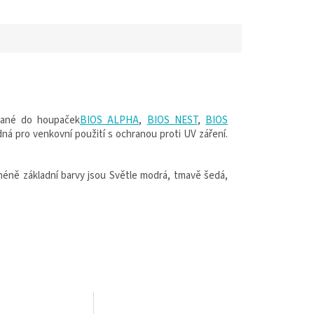
ované do houpaček
BIOS ALPHA
,
BIOS NEST
,
BIOS
ná pro venkovní použití s ochranou proti UV záření.
éně základní barvy jsou Světle modrá, tmavě šedá,