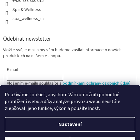
+420 733 300 015
Spa & Wellness
spa_wellness_cz
Odebírat newsletter
Vložte svůj e-mail a my vám budeme zasílat informace o nových
produktech na našem e-shopu.
E-mail
Vložením e-mailu souhlasíte s
podmínkami ochrany osobních údajů
Používáme cookies, abychom Vám umožnili pohodlné
PŘIHLÁSIT SE
prohlížení webu a díky analýze provozu webu neustále
zlepšovali jeho funkce, výkon a použitelnost.
Nastavení
Vytvořil Shoptet