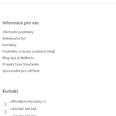
Zápatí
Informace pro vás
Obchodní podmínky
Reklamační list
Kontakty
Podmínky ochrany osobních údajů
Blog Spa & Wellness
Projekt Fúze Sloučením
Upozornění pro věřitele
Kontakt
office
@
virivkysauny.cz
+420 605 440 544