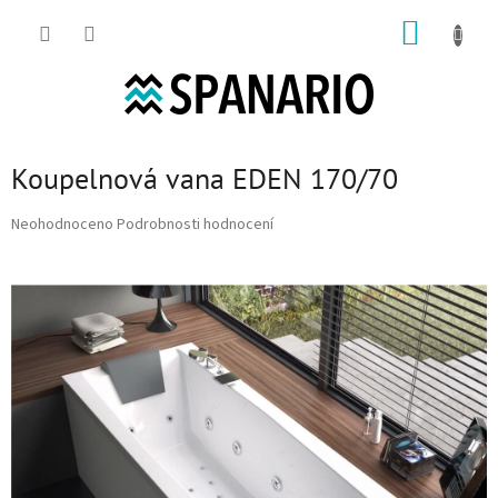
Přejít na obsah
NÁKUP
Koupelnová vana EDEN 170/70
Průměrné hodnocení produktu je 0,0 z 5 hvězdiček.
Neohodnoceno
Podrobnosti hodnocení