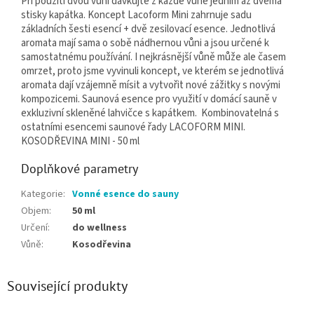
Při použití dvou vůní dávkujte z každé vůně jedním až dvěma
stisky kapátka. Koncept Lacoform Mini zahrnuje sadu
základních šesti esencí + dvě zesilovací esence. Jednotlivá
aromata mají sama o sobě nádhernou vůni a jsou určené k
samostatnému používání. I nejkrásnější vůně může ale časem
omrzet, proto jsme vyvinuli koncept, ve kterém se jednotlivá
aromata dají vzájemně mísit a vytvořit nové zážitky s novými
kompozicemi. Saunová esence pro využití v domácí sauně v
exkluzivní skleněné lahvičce s kapátkem. Kombinovatelná s
ostatními esencemi saunové řady LACOFORM MINI.
KOSODŘEVINA MINI - 50 ml
Doplňkové parametry
Kategorie
:
Vonné esence do sauny
Objem
:
50 ml
Určení
:
do wellness
Vůně
:
Kosodřevina
Související produkty