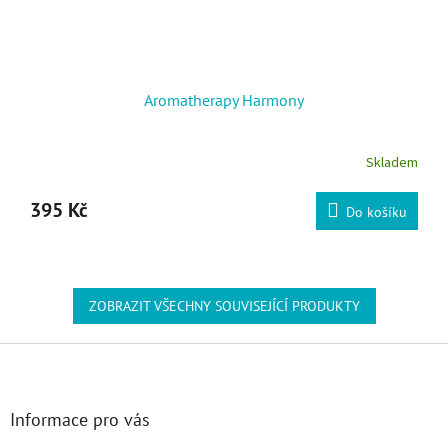
Aromatherapy Harmony
Skladem
395 Kč
Do košíku
ZOBRAZIT VŠECHNY SOUVISEJÍCÍ PRODUKTY
Zápatí
Informace pro vás