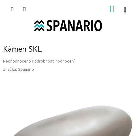
Přejít na obsah
NÁKUP
Kámen SKL
Průměrné hodnocení produktu je 0,0 z 5 hvězdiček.
Neohodnoceno
Podrobnosti hodnocení
Značka:
Spanario