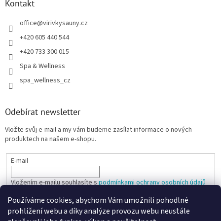
Kontakt
office
@
virivkysauny.cz
+420 605 440 544
+420 733 300 015
Spa & Wellness
spa_wellness_cz
Odebírat newsletter
Vložte svůj e-mail a my vám budeme zasílat informace o nových
produktech na našem e-shopu.
E-mail
Vložením e-mailu souhlasíte s
podmínkami ochrany osobních údajů
Používáme cookies, abychom Vám umožnili pohodlné
PŘIHLÁSIT SE
prohlížení webu a díky analýze provozu webu neustále