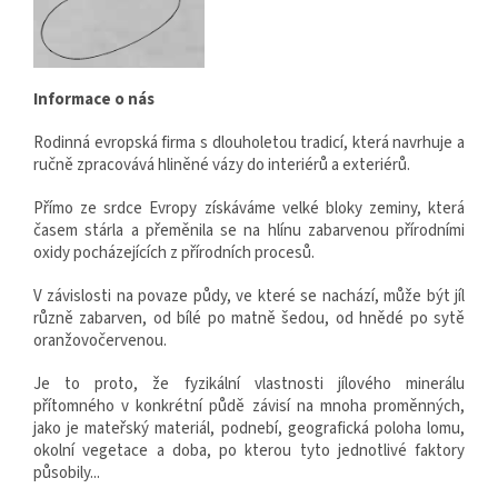
Informace o nás
Rodinná evropská firma s dlouholetou tradicí, která navrhuje a
ručně zpracovává hliněné vázy do interiérů a exteriérů.
Přímo ze srdce Evropy získáváme velké bloky zeminy, která
časem stárla a přeměnila se na hlínu zabarvenou přírodními
oxidy pocházejících z přírodních procesů.
V závislosti na povaze půdy, ve které se nachází, může být jíl
různě zabarven, od bílé po matně šedou, od hnědé po sytě
oranžovočervenou.
Je to proto, že fyzikální vlastnosti jílového minerálu
přítomného v konkrétní půdě závisí na mnoha proměnných,
jako je mateřský materiál, podnebí, geografická poloha lomu,
okolní vegetace a doba, po kterou tyto jednotlivé faktory
působily...